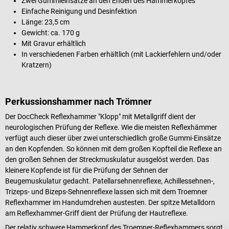
Zwei Gummieinsätze an den Enden des Hammerkopfes
Einfache Reinigung und Desinfektion
Länge: 23,5 cm
Gewicht: ca. 170 g
Mit Gravur erhältlich
In verschiedenen Farben erhältlich (mit Lackierfehlern und/oder
Kratzern)
Perkussionshammer nach
Trömner
Der DocCheck Reflexhammer "Klopp" mit Metallgriff dient der
neurologischen Prüfung der Reflexe. Wie die meisten Reflexhämmer
verfügt auch dieser über zwei unterschiedlich große Gummi-Einsätze
an den Kopfenden. So können mit dem großen Kopfteil die Reflexe an
den großen Sehnen der Streckmuskulatur ausgelöst werden. Das
kleinere Kopfende ist für die Prüfung der Sehnen der
Beugemuskulatur gedacht. Patellarsehnenreflexe, Achillessehnen-,
Trizeps- und Bizeps-Sehnenreflexe lassen sich mit dem Troemner
Reflexhammer im Handumdrehen austesten. Der spitze Metalldorn
am Reflexhammer-Griff dient der Prüfung der Hautreflexe.
Der relativ schwere Hammerkopf des Troemner-Reflexhammers sorgt