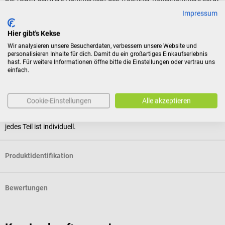
für eine besonders einfache Handhabung. Mithilfe der Schwerkraft
Impressum
können so stets gleichstarke Schläge ausgeführt werden, die
vergleichbare Reflexantworten bringen. Dies ist insbesondere für
Hier gibt's Kekse
Studierende und Lernende von Vorteil.
Wir analysieren unsere Besucherdaten, verbessern unsere Website und
personalisieren Inhalte für dich. Damit du ein großartiges Einkaufserlebnis
hast. Für weitere Informationen öffne bitte die Einstellungen oder vertrau uns
Lieferumfang
einfach.
1 DocCheck Reflexhammer "Klopp" – 2. Wahl (Lackierfehler
und/oder Kratzer) in der gewählten Farbe
Cookie-Einstellungen
Alle akzeptieren
Bei den Abbildungen handelt es sich um Beispiele der Lackierfehler,
jedes Teil ist individuell.
Produktidentifikation
Bewertungen