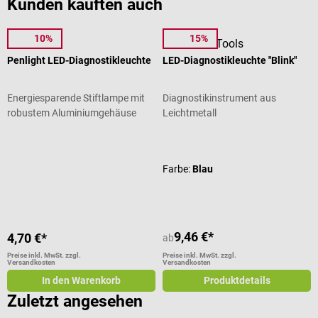
Kunden kauften auch
10%
15%
1m4
DocCheck Tools
Penlight LED-Diagnostikleuchte
LED-Diagnostikleuchte "Blink"
Energiesparende Stiftlampe mit
Diagnostikinstrument aus
robustem Aluminiumgehäuse
Leichtmetall
Durchschnittliche Bewertung von 4.71 von 5 Sternen
Durchschnittliche Bewertung von 4
Farbe:
Blau
9,46 €*
4,70 €*
ab
Preise inkl. MwSt. zzgl.
Preise inkl. MwSt. zzgl.
Versandkosten
Versandkosten
In den Warenkorb
Produktdetails
Zuletzt angesehen