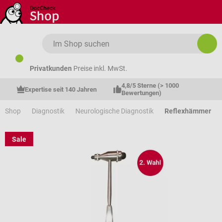
Zum Hauptinhalt springen
Privatkunden
Preise inkl. MwSt.
4,8/5 Sterne (> 1000 
Expertise seit 140 Jahren
Bewertungen)
Shop
Diagnostik
Neurologische Diagnostik
Reflexhämmer
Sale