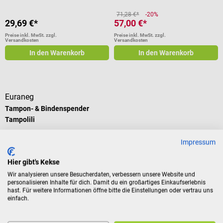
71,28 €*
-20%
29,69 €*
57,00 €*
Preise inkl. MwSt. zzgl.
Preise inkl. MwSt. zzgl.
Versandkosten
Versandkosten
In den Warenkorb
In den Warenkorb
Euraneg
Tampon- & Bindenspender
Tampolili
Für die Entnahme von
Impressum
Periodenutensilien
Durchschnittliche Bewertung von 5 von 5 Sternen
Hier gibt's Kekse
Wir analysieren unsere Besucherdaten, verbessern unsere Website und
personalisieren Inhalte für dich. Damit du ein großartiges Einkaufserlebnis
hast. Für weitere Informationen öffne bitte die Einstellungen oder vertrau uns
einfach.
190,28 €*
Preise inkl. MwSt. zzgl.