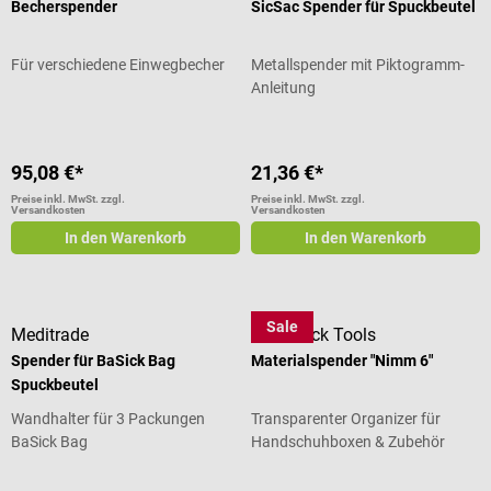
Becherspender
SicSac Spender für Spuckbeutel
Für verschiedene Einwegbecher
Metallspender mit Piktogramm-
Anleitung
95,08 €*
21,36 €*
Preise inkl. MwSt. zzgl.
Preise inkl. MwSt. zzgl.
Versandkosten
Versandkosten
In den Warenkorb
In den Warenkorb
Sale
Meditrade
DocCheck Tools
Spender für BaSick Bag
Materialspender "Nimm 6"
Spuckbeutel
Wandhalter für 3 Packungen
Transparenter Organizer für
BaSick Bag
Handschuhboxen & Zubehör