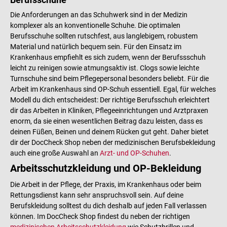
Die Anforderungen an das Schuhwerk sind in der Medizin
komplexer als an konventionelle Schuhe. Die optimalen
Berufsschuhe sollten rutschfest, aus langlebigem, robustem
Material und natürlich bequem sein. Für den Einsatz im
Krankenhaus empfiehlt es sich zudem, wenn der Berufssschuh
leicht zu reinigen sowie atmungsaktiv ist. Clogs sowie leichte
Turnschuhe sind beim Pflegepersonal besonders beliebt. Für die
Arbeit im Krankenhaus sind OP-Schuh essentiell. Egal, für welches
Modell du dich entscheidest: Der richtige Berufsschuh erleichtert
dir das Arbeiten in Kliniken, Pflegeeinrichtungen und Arztpraxen
enorm, da sie einen wesentlichen Beitrag dazu leisten, dass es
deinen Füßen, Beinen und deinem Rücken gut geht. Daher bietet
dir der DocCheck Shop neben der medizinischen Berufsbekleidung
auch eine große Auswahl an
Arzt- und OP-Schuhen
.
Arbeitsschutzkleidung und OP-Bekleidung
Die Arbeit in der Pflege, der Praxis, im Krankenhaus oder beim
Rettungsdienst kann sehr anspruchsvoll sein. Auf deine
Berufskleidung solltest du dich deshalb auf jeden Fall verlassen
können. Im DocCheck Shop findest du neben der richtigen
medizinischen Arbeitsschutzkleidung
wie Schutzbrillen und