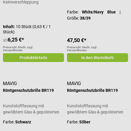
Keimverschleppung
Farbe:
White/Navy Blue
|
Größe:
38/39
Inhalt:
10 Stück
(0,63 € / 1
Stück)
6,25 €*
47,50 €*
ab
Preise inkl. MwSt. zzgl.
Preise inkl. MwSt. zzgl.
Versandkosten
Versandkosten
Produktdetails
In den Warenkorb
MAVIG
MAVIG
Röntgenschutzbrille BR119
Röntgenschutzbrille BR119
Kunststofffassung mit
Kunststofffassung mit
gewölbtem Glas & gepolsterten
gewölbtem Glas & gepolsterten
Bügeln
Bügeln
Farbe:
Schwarz
Farbe:
Silber