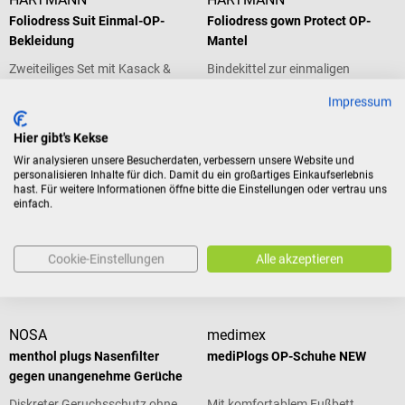
Foliodress Suit Einmal-OP-
Foliodress gown Protect OP-
Bekleidung
Mantel
Zweiteiliges Set mit Kasack &
Bindekittel zur einmaligen
Hose aus Vliesstoff
Anwendung im OP-Bereich
Impressum
Durchschnittliche Bewertung von 5
Hier gibt's Kekse
Wir analysieren unsere Besucherdaten, verbessern unsere Website und
personalisieren Inhalte für dich. Damit du ein großartiges Einkaufserlebnis
hast. Für weitere Informationen öffne bitte die Einstellungen oder vertrau uns
121,26 €*
121,26 €*
ab
ab
einfach.
Preise inkl. MwSt. zzgl.
Preise inkl. MwSt. zzgl.
Versandkosten
Versandkosten
Produktdetails
Produktdetails
Cookie-Einstellungen
Alle akzeptieren
NOSA
medimex
menthol plugs Nasenfilter
mediPlogs OP-Schuhe NEW
gegen unangenehme Gerüche
Diskreter Geruchsschutz ohne
Mit komfortablem Fußbett