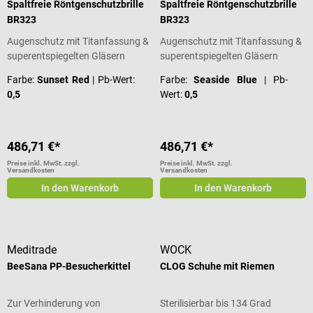
Spaltfreie Röntgenschutzbrille
Spaltfreie Röntgenschutzbrille
BR323
BR323
Augenschutz mit Titanfassung &
Augenschutz mit Titanfassung &
superentspiegelten Gläsern
superentspiegelten Gläsern
Farbe:
Sunset Red
| Pb-Wert:
Farbe:
Seaside Blue
| Pb-
0,5
Wert:
0,5
486,71 €*
486,71 €*
Preise inkl. MwSt. zzgl.
Preise inkl. MwSt. zzgl.
Versandkosten
Versandkosten
In den Warenkorb
In den Warenkorb
Meditrade
WOCK
BeeSana PP-Besucherkittel
CLOG Schuhe mit Riemen
Zur Verhinderung von
Sterilisierbar bis 134 Grad