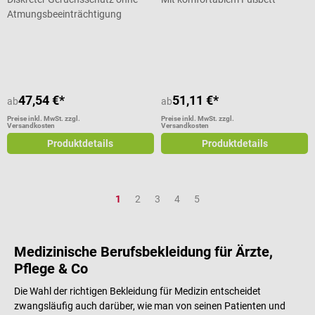
Atmungsbeeinträchtigung
Durchschnittliche Bewertung von 4 von 5 Sternen
47,54 €*
51,11 €*
ab
ab
Preise inkl. MwSt. zzgl.
Preise inkl. MwSt. zzgl.
Versandkosten
Versandkosten
Produktdetails
Produktdetails
Seite
Seite
Seite
Seite
Seite
1
2
3
4
5
Medizinische Berufsbekleidung für Ärzte,
Pflege & Co
Die Wahl der richtigen Bekleidung für Medizin entscheidet
zwangsläufig auch darüber, wie man von seinen Patienten und