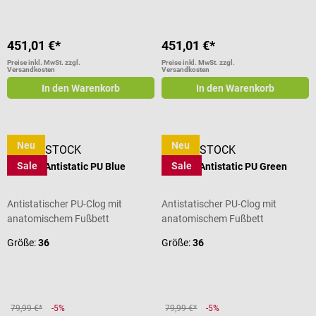
451,01 €*
451,01 €*
Preise inkl. MwSt. zzgl.
Preise inkl. MwSt. zzgl.
Versandkosten
Versandkosten
In den Warenkorb
In den Warenkorb
Neu
Neu
BIRKENSTOCK
BIRKENSTOCK
Sale
Sale
Birki Air Antistatic PU Blue
Birki Air Antistatic PU Green
Antistatischer PU-Clog mit
Antistatischer PU-Clog mit
anatomischem Fußbett
anatomischem Fußbett
Größe:
36
Größe:
36
79,99 €*
-5%
79,99 €*
-5%