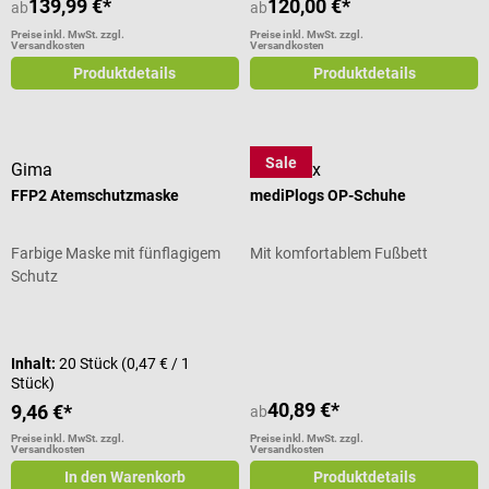
139,99 €*
120,00 €*
ab
ab
Preise inkl. MwSt. zzgl.
Preise inkl. MwSt. zzgl.
Versandkosten
Versandkosten
Produktdetails
Produktdetails
Sale
Gima
medimex
FFP2 Atemschutzmaske
mediPlogs OP-Schuhe
Farbige Maske mit fünflagigem
Mit komfortablem Fußbett
Schutz
Durchschnittliche Bewertung von 5
Inhalt:
20 Stück
(0,47 € / 1
Stück)
40,89 €*
9,46 €*
ab
Preise inkl. MwSt. zzgl.
Preise inkl. MwSt. zzgl.
Versandkosten
Versandkosten
In den Warenkorb
Produktdetails