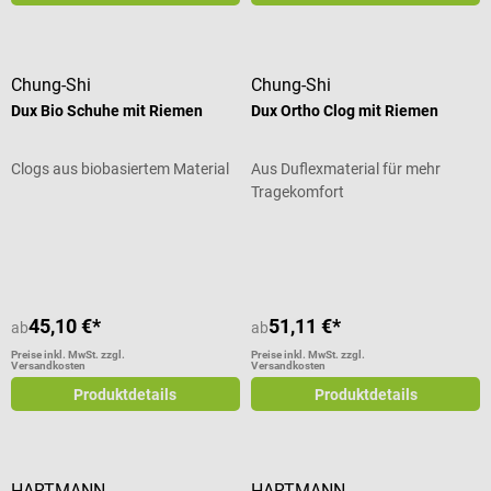
Chung-Shi
Chung-Shi
Dux Bio Schuhe mit Riemen
Dux Ortho Clog mit Riemen
Clogs aus biobasiertem Material
Aus Duflexmaterial für mehr
Tragekomfort
Durchschnittliche Bewertung von 4.44 von 5 Sternen
45,10 €*
51,11 €*
ab
ab
Preise inkl. MwSt. zzgl.
Preise inkl. MwSt. zzgl.
Versandkosten
Versandkosten
Produktdetails
Produktdetails
HARTMANN
HARTMANN