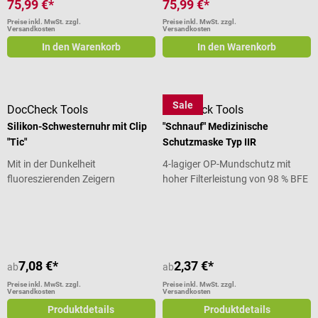
75,99 €*
75,99 €*
Preise inkl. MwSt. zzgl.
Preise inkl. MwSt. zzgl.
Versandkosten
Versandkosten
In den Warenkorb
In den Warenkorb
Sale
DocCheck Tools
DocCheck Tools
Silikon-Schwesternuhr mit Clip
"Schnauf" Medizinische
"Tic"
Schutzmaske Typ IIR
Mit in der Dunkelheit
4-lagiger OP-Mundschutz mit
fluoreszierenden Zeigern
hoher Filterleistung von 98 % BFE
Durchschnittliche Bewertung von 3.92 von 5 Sternen
Durchschnittliche Bewertung von 5
7,08 €*
2,37 €*
ab
ab
Preise inkl. MwSt. zzgl.
Preise inkl. MwSt. zzgl.
Versandkosten
Versandkosten
Produktdetails
Produktdetails