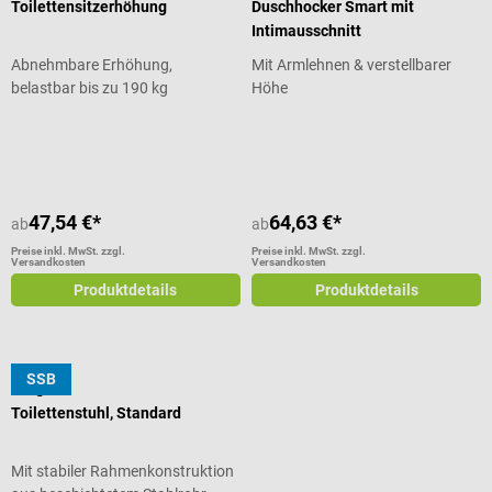
Toilettensitzerhöhung
Duschhocker Smart mit
Intimausschnitt
Abnehmbare Erhöhung,
Mit Armlehnen & verstellbarer
belastbar bis zu 190 kg
Höhe
Durchschnittliche Bewertung von 5
47,54 €*
64,63 €*
ab
ab
Preise inkl. MwSt. zzgl.
Preise inkl. MwSt. zzgl.
Versandkosten
Versandkosten
Produktdetails
Produktdetails
SSB
Megro
Toilettenstuhl, Standard
Mit stabiler Rahmenkonstruktion