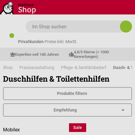
Zum Hauptinhalt springen
Privatkunden
Preise inkl. MwSt.
4,8/5 Sterne (> 1000 
Expertise seit 140 Jahren
Bewertungen)
Shop
Praxisausstattung
Pflege- & Sanitätsbedarf
Dusch- & To
Duschhilfen & Toilettenhilfen
Produkte filtern
Sale
Mobilex
Careline