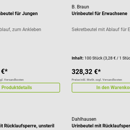
B. Braun
nbeutel für Jungen
Urinbeutel für Erwachsene
blauf, zum Ankleben
Sekretbeutel mit Ablauf für
liche Bewertung von 5 von 5 Sternen
Inhalt:
100 Stück
(3,28 € / 1 Stü
 €*
328,32 €*
zgl. Versandkosten
Preise inkl. MwSt. zzgl. Versandkosten
Produktdetails
In den Warenko
Dahlhausen
it Rücklaufsperre, unsteril
Urinbeutel mit Rücklaufsperr