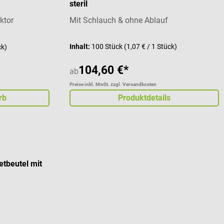
steril
ktor
Mit Schlauch & ohne Ablauf
Inhalt:
100 Stück
(1,07 € / 1 Stück)
ck)
104,60 €*
ab
Preise inkl. MwSt. zzgl. Versandkosten
rb
Produktdetails
etbeutel mit