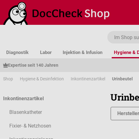
um Hauptinhalt springen
Zur Suche springen
Zur Hauptnavigation springen
Diagnostik
Labor
Injektion & Infusion
Hygiene & D
Expertise seit 140 Jahren
Shop
Hygiene & Desinfektion
Inkontinenzartikel
Urinbeutel
Urinbe
Inkontinenzartikel
Blasenkatheter
Herstelle
Fixier- & Netzhosen