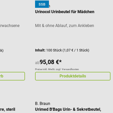
SSB
B. Braun
Urinocol Urinbeutel für Mädchen
 Erwachsene
Mit & ohne Ablauf, zum Ankleben
Inhalt:
100 Stück
(1,07 € / 1 Stück)
ck)
95,08 €*
ab
Preise inkl. MwSt. zzgl. Versandkosten
rb
Produktdetails
B. Braun
e, steril
Urimed B'Bags Urin- & Sekretbeutel,