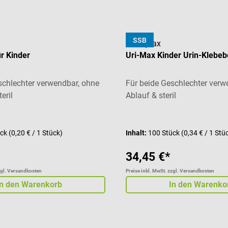
SSB
servoprax
ür Kinder
Uri-Max Kinder Urin-Klebeb
schlechter verwendbar, ohne
Für beide Geschlechter verw
eril
Ablauf & steril
Durchschnittliche Bewertung
ück
(0,20 € / 1 Stück)
Inhalt:
100 Stück
(0,34 € / 1 Stü
34,45 €*
zgl. Versandkosten
Preise inkl. MwSt. zzgl. Versandkosten
In den Warenkorb
In den Warenko