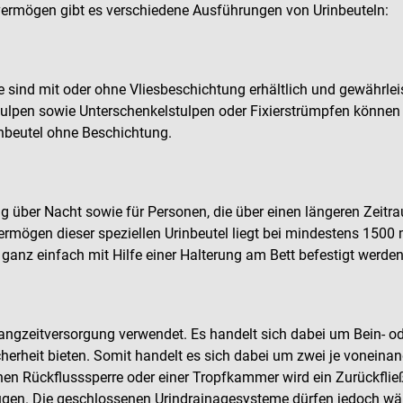
rmögen gibt es verschiedene Ausführungen von Urinbeuteln:
ie sind mit oder ohne Vliesbeschichtung erhältlich und gewährle
tulpen sowie Unterschenkelstulpen oder Fixierstrümpfen können
inbeutel ohne Beschichtung.
 über Nacht sowie für Personen, die über einen längeren Zeitra
ögen dieser speziellen Urinbeutel liegt bei mindestens 1500 m
anz einfach mit Hilfe einer Halterung am Bett befestigt werden
gzeitversorgung verwendet. Es handelt sich dabei um Bein- ode
erheit bieten. Somit handelt es sich dabei um zwei je voneinan
hen Rückflusssperre oder einer Tropfkammer wird ein Zurückflie
eugen. Die geschlossenen Urindrainagesysteme dürfen jedoch w