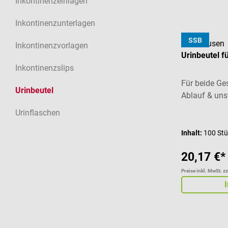
Inkontinenzeinlagen
Inkontinenzunterlagen
SSB
Dahlhausen
Inkontinenzvorlagen
Urinbeutel f
Inkontinenzslips
Für beide Ge
Urinbeutel
Ablauf & unst
Urinflaschen
Inhalt:
100 St
20,17 €*
Preise inkl. MwSt. z