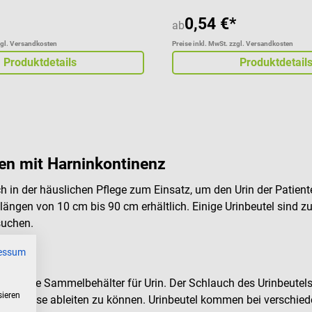
0,54 €*
ab
zgl. Versandkosten
Preise inkl. MwSt. zzgl. Versandkosten
Produktdetails
Produktdetail
ten mit Harninkontinenz
 in der häuslichen Pflege zum Einsatz, um den Urin der Patient
ängen von 10 cm bis 90 cm erhältlich. Einige Urinbeutel sind z
suchen.
essum
erlässige Sammelbehälter für Urin. Der Schlauch des Urinbeutel
sieren
 präzise ableiten zu können. Urinbeutel kommen bei verschied