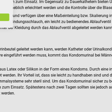
rungen zum Einsatz. Im Gegensatz zu Dauerkathetern bieten Urin
tag erheblich erleichtert werden und die Kontrolle über die Bl
tstoff und verfügen über eine Maßeinteilung bzw. Skalierung in
nen Verbindungsschlauch, ein leicht zu bedienendes Ablaufventil 
ter der Kleidung durch das Ablaufventil abgeleitet werden kann
rinbeutel geleitet werden kann, werden Katheter oder Urinalkon
öhre eingeführt werden muss, kommt das Kondomurinal bei Männ
s Latex oder Silikon in der Form eines Kondoms. Durch eine in
t werden. Ihr Vorteil ist, dass sie leicht zu handhaben sind u
 Einmalsysteme sehr steril sind. Um das Kondomurinal sicher zu
en zum Einsatz. Spätestens nach zwei Tagen sollten sie jedoch
t werden.