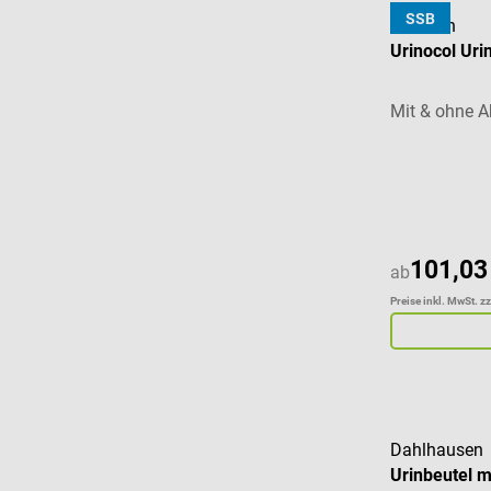
SSB
B. Braun
Urinocol Uri
Mit & ohne A
Durchschnitt
101,03
ab
Preise inkl. MwSt. z
Dahlhausen
Urinbeutel m