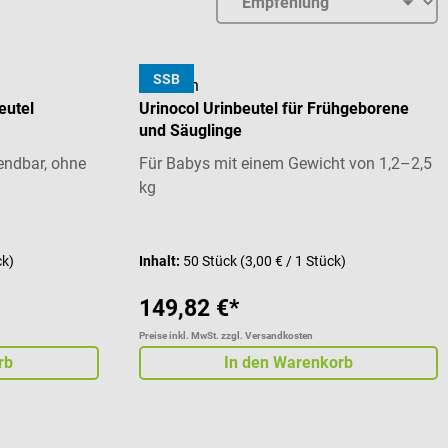
SSB
B. Braun
eutel
Urinocol Urinbeutel für Frühgeborene
und Säuglinge
endbar, ohne
Für Babys mit einem Gewicht von 1,2–2,5
kg
 von 5 von 5 Sternen
Durchschnittliche Bewertung von 4 von 5 St
ck)
Inhalt:
50 Stück
(3,00 € / 1 Stück)
149,82 €*
Preise inkl. MwSt. zzgl. Versandkosten
rb
In den Warenkorb