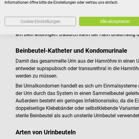
Blaseninkontinenz oder bei anderen Blasenentleerungsstö
Informationen öffne bitte die Einstellungen oder vertrau uns einfach.
in der Anwendung sind. Dadurch kann Betroffenen der All
Die meisten Beinbeutel bestehen aus transparentem Kuns
Cookie-Einstellungen
Alle akzeptieren
im Beutel ablesen lässt. Die Urinbeutel verfügen über ei
am Bein anbringen. Dadurch kann der Harn unauffällig un
Beinbeutel-Katheter und Kondomurinale
Damit das gesammelte Urin aus der Harnröhre in einen U
entweder suprapubisch oder transurethral in die Harnr
werden zu müssen.
Bei Urinalkondomen handelt es sich um Einmalsysteme au
der Urin durch das System in einen Sammelbeutel geleite
Außerdem besteht ein geringes Infektionsrisiko, da die
doppelseitige Klebebänder oder selbstklebende Variant
sterile Beinbeutel als auch unsterile Urinbeutel verwende
Arten von Urinbeuteln