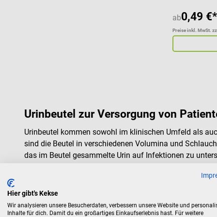
0,49 €*
ab
Preise inkl. MwSt. z
Urinbeutel zur Versorgung von Patien
Urinbeutel kommen sowohl im klinischen Umfeld als auch
sind die Beutel in verschiedenen Volumina und Schlauchl
das im Beutel gesammelte Urin auf Infektionen zu unter
Impr
Was sind Urinbeutel?
Hier gibt's Kekse
Bei Urinbeuteln handelt es sich um praktische sowie zuv
Wir analysieren unsere Besucherdaten, verbessern unsere Website und personali
Katheter angeschlossen, um somit den gesammelten Harn
Inhalte für dich. Damit du ein großartiges Einkaufserlebnis hast. Für weitere