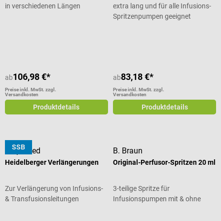
in verschiedenen Längen
extra lang und für alle Infusions-
Spritzenpumpen geeignet
Durchschnittliche Bewertung von 4 von 5 Sternen
106,98 €*
83,18 €*
ab
ab
Preise inkl. MwSt. zzgl.
Preise inkl. MwSt. zzgl.
Versandkosten
Versandkosten
Produktdetails
Produktdetails
SSB
Dispomed
B. Braun
Heidelberger Verlängerungen
Original-Perfusor-Spritzen 20 ml
Zur Verlängerung von Infusions-
3-teilige Spritze für
& Transfusionsleitungen
Infusionspumpen mit & ohne
Kanüle