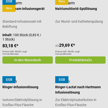
SSB
Neu
Medipharm
Medipharm
Neu
MediStream Infusionsgerät
Natriumchlorid-Spüllösung
Standard-Infusionsset mit
Zur Wund- und Katheterspülung
Belüftung
Inhalt:
100 Stück
(0,83 € /
1 Stück)
29,69 €*
83,18 €*
ab
Preise inkl. MwSt. zzgl.
Preise inkl. MwSt. zzgl.
Versandkosten
Versandkosten
In den Warenkorb
Produktdetails
SSB
SSB
B. Braun
B. Braun
Ringer-Infusionslösung
Ringer-Lactat nach Hartmann
Infusionslösung
Isotone Elektrolytlösung in
Zur Elektrolytsubstitution in
Ecoflac-Plus-Flasche
Ecoflac-Plus-Flasche