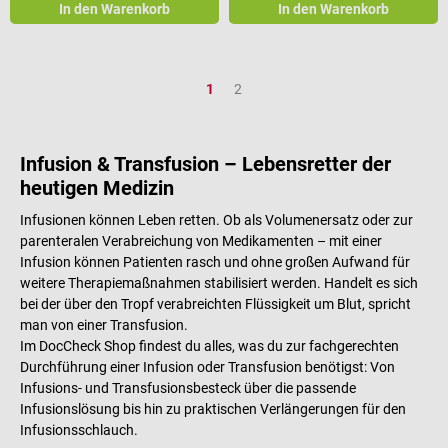
In den Warenkorb
In den Warenkorb
Seite
Seite
1
2
Infusion & Transfusion – Lebensretter der
heutigen Medizin
Infusionen können Leben retten. Ob als Volumenersatz oder zur
parenteralen Verabreichung von Medikamenten – mit einer
Infusion können Patienten rasch und ohne großen Aufwand für
weitere Therapiemaßnahmen stabilisiert werden. Handelt es sich
bei der über den Tropf verabreichten Flüssigkeit um Blut, spricht
man von einer Transfusion.
Im DocCheck Shop findest du alles, was du zur fachgerechten
Durchführung einer Infusion oder Transfusion benötigst: Von
Infusions- und Transfusionsbesteck über die passende
Infusionslösung bis hin zu praktischen Verlängerungen für den
Infusionsschlauch.