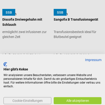
SSB
SSB
B. Braun
B. Braun
Discofix Dreiwegehahn mit
Sangofix B Transfusionsgerät
Schlauch
ermöglicht zwei Infusionen zur
Transfusionsbesteck ideal für
gleichen Zeit
Blutbeutel geeignet
Durchschnittliche Bewertung von 5 von 5 Sternen
Inhalt:
50 Stück
(1,73 € / 1
Inhalt:
100 Stück
(2,26 € /
Stück)
1 Stück)
Impressum
86,28 €*
225,98 €*
Hier gibt's Kekse
Preise inkl. MwSt. zzgl.
Preise inkl. MwSt. zzgl.
Versandkosten
Versandkosten
Wir analysieren unsere Besucherdaten, verbessern unsere Website und
personalisieren Inhalte für dich. Damit du ein großartiges Einkaufserlebnis
In den Warenkorb
In den Warenkorb
hast. Für weitere Informationen öffne bitte die Einstellungen oder vertrau uns
einfach.
SSB
B. Braun
B. Braun
Cookie-Einstellungen
Alle akzeptieren