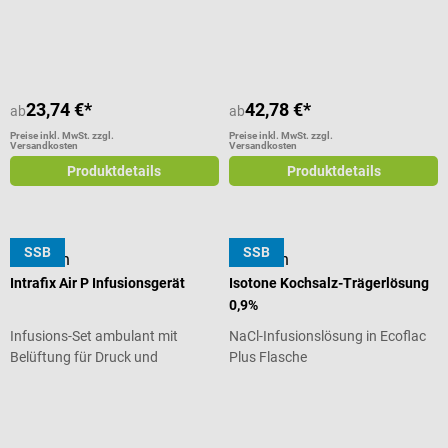
Durchschnittliche Bewertung von 5 von 5 Sternen
23,74 €*
42,78 €*
ab
ab
Preise inkl. MwSt. zzgl.
Preise inkl. MwSt. zzgl.
Versandkosten
Versandkosten
Produktdetails
Produktdetails
SSB
SSB
B. Braun
B. Braun
Intrafix Air P Infusionsgerät
Isotone Kochsalz-Trägerlösung
0,9%
Infusions-Set ambulant mit
NaCl-Infusionslösung in Ecoflac
Belüftung für Druck und
Plus Flasche
Schwerkraft
Durchschnittliche Bewertung von 5 von 5 Sternen
Durchschnittliche Bewertung von 5