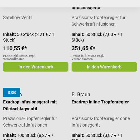
Safeflow
Exadrop Standard
Infusionsgerät
Safeflow Ventil
Präzisions-Tropfenregler für
Schwerkraftinfusionen
Inhalt:
50 Stück
(2,21 € / 1
Inhalt:
50 Stück
(7,03 € / 1
Stück)
Stück)
110,55 €*
351,65 €*
Preise inkl. MwSt. zzgl.
Preise inkl. MwSt. zzgl.
Versandkosten
Versandkosten
In den Warenkorb
In den Warenkorb
SSB
B. Braun
B. Braun
Exadrop Infusionsgerät mit
Exadrop Inline Tropfenregler
Rückschlagventil
Präzisions-Tropfenregler für
Präzisions-Tropfenregler ohne
Schwerkraftinfusionen
Infusionsgerät
Inhalt:
100 Stück
(8,27 € /
Inhalt:
50 Stück
(3,87 € / 1