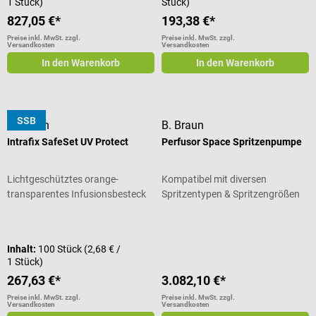
1 Stück)
Stück)
827,05 €*
193,38 €*
Preise inkl. MwSt. zzgl.
Preise inkl. MwSt. zzgl.
Versandkosten
Versandkosten
In den Warenkorb
In den Warenkorb
SSB
B. Braun
B. Braun
Intrafix SafeSet UV Protect
Perfusor Space Spritzenpumpe
Lichtgeschütztes orange-
Kompatibel mit diversen
transparentes Infusionsbesteck
Spritzentypen & Spritzengrößen
Durchschnittliche Bewertung von 5 von 5 Sternen
Durchschnittliche Bewertung von 5
Inhalt:
100 Stück
(2,68 € /
1 Stück)
267,63 €*
3.082,10 €*
Preise inkl. MwSt. zzgl.
Preise inkl. MwSt. zzgl.
Versandkosten
Versandkosten