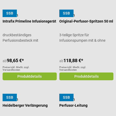
SSB
SSB
B. Braun
B. Braun
Intrafix Primeline Infusionsgerät
Original-Perfusor-Spritzen 50 ml
druckbeständiges
3-teilige Spritze für
Perfusionsbesteck mit
Infusionspumpen mit & ohne
Rollenklemme
Kanüle
98,65 €*
118,88 €*
ab
ab
Preise inkl. MwSt. zzgl.
Preise inkl. MwSt. zzgl.
Versandkosten
Versandkosten
Produktdetails
Produktdetails
SSB
SSB
B. Braun
B. Braun
Heidelberger Verlängerung
Perfusor-Leitung