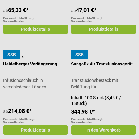
65,33 €*
47,01 €*
ab
ab
Preise inkl. MwSt. zzgl.
Preise inkl. MwSt. zzgl.
Versandkosten
Versandkosten
Produktdetails
Produktdetails
SSB
SSB
Fresenius
B. Braun
Heidelberger Verlängerung
Sangofix Air Transfusionsgerät
Infusionsschlauch in
Transfusionsbesteck mit
verschiedenen Längen
Belüftung für
Blutkonservenflaschen
Inhalt:
100 Stück
(3,45 € /
1 Stück)
214,08 €*
344,98 €*
ab
Preise inkl. MwSt. zzgl.
Preise inkl. MwSt. zzgl.
Versandkosten
Versandkosten
Produktdetails
In den Warenkorb