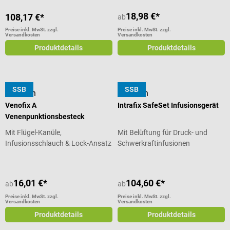
18,98 €*
108,17 €*
ab
Preise inkl. MwSt. zzgl.
Preise inkl. MwSt. zzgl.
Versandkosten
Versandkosten
Produktdetails
Produktdetails
SSB
SSB
B. Braun
B. Braun
Venofix A
Intrafix SafeSet Infusionsgerät
Venenpunktionsbesteck
Mit Flügel-Kanüle,
Mit Belüftung für Druck- und
Infusionsschlauch & Lock-Ansatz
Schwerkraftinfusionen
16,01 €*
104,60 €*
ab
ab
Preise inkl. MwSt. zzgl.
Preise inkl. MwSt. zzgl.
Versandkosten
Versandkosten
Produktdetails
Produktdetails