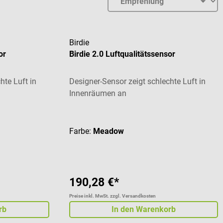
Birdie
or
Birdie 2.0 Luftqualitätssensor
hte Luft in
Designer-Sensor zeigt schlechte Luft in
Innenräumen an
 von 4.75 von 5 Sternen
Durchschnittliche Bewertung von 4.75 von 5
Farbe:
Meadow
190,28 €*
Preise inkl. MwSt. zzgl. Versandkosten
rb
In den Warenkorb