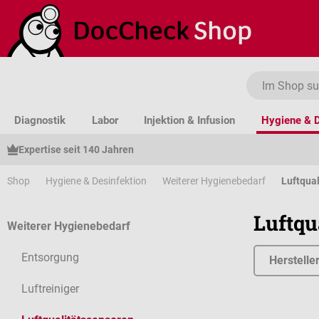
um Hauptinhalt springen
Zur Suche springen
Zur Hauptnavigation springen
Diagnostik
Labor
Injektion & Infusion
Hygiene & D
Expertise seit 140 Jahren
Shop
Hygiene & Desinfektion
Weiterer Hygienebedarf
Luftqua
Luftqu
Weiterer Hygienebedarf
Entsorgung
Herstelle
Luftreiniger