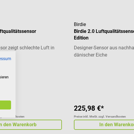
Birdie
uftqualitätssensor
Birdie 2.0 Luftqualitätssen
Edition
or zeigt schlechte Luft in
Designer-Sensor aus nachhal
 an
dänischer Eiche
essum
liche Bewertung von 4.75 von 5 Sternen
sieren
*
225,98 €*
zgl. Versandkosten
Preise inkl. MwSt. zzgl. Versandkosten
In den Warenkorb
In den Warenko