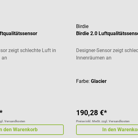
Birdie
uftqualitätssensor
Birdie 2.0 Luftqualitätssens
or zeigt schlechte Luft in
Designer-Sensor zeigt schlec
 an
Innenräumen an
liche Bewertung von 4.75 von 5 Sternen
Durchschnittliche Bewertung
Farbe:
Glacier
*
190,28 €*
zgl. Versandkosten
Preise inkl. MwSt. zzgl. Versandkosten
In den Warenkorb
In den Warenko