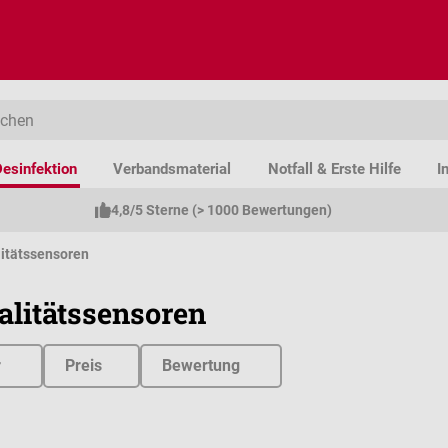
esinfektion
Verbandsmaterial
Notfall & Erste Hilfe
I
4,8/5 Sterne (> 1000 Bewertungen)
litätssensoren
alitätssensoren
r
Preis
Bewertung