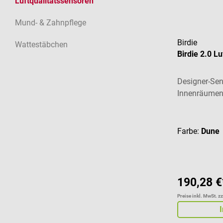
Luftqualitätssensoren
Mund- & Zahnpflege
Birdie
Wattestäbchen
Birdie 2.0 L
Designer-Sens
Innenräumen
Durchschnitt
Farbe:
Dune
190,28 €
Preise inkl. MwSt. z