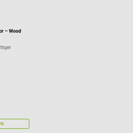
sor – Wood
tiger
rb