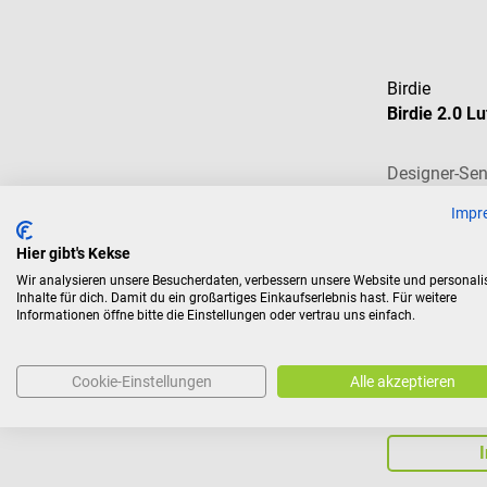
Birdie
Birdie 2.0 L
Designer-Sens
Innenräumen
Impr
Durchschnitt
Hier gibt's Kekse
Farbe:
Gelb
Wir analysieren unsere Besucherdaten, verbessern unsere Website und personali
Inhalte für dich. Damit du ein großartiges Einkaufserlebnis hast. Für weitere
Informationen öffne bitte die Einstellungen oder vertrau uns einfach.
Cookie-Einstellungen
Alle akzeptieren
190,28 €
Preise inkl. MwSt. z