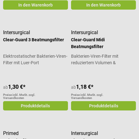
In den Warenkorb
In den Warenkorb
Intersurgical
Intersurgical
Clear-Guard 3 Beatmungsfilter
Clear-Guard Midi
Beatmungsfilter
Elektrostatischer Bakterien-Viren-
Bakterien-Viren-Filter mit
Filter mit Luer-Port
reduziertem Volumen &
minimalem Totraum
1,30 €*
1,18 €*
ab
ab
Preise inkl. MwSt. zzgl.
Preise inkl. MwSt. zzgl.
Versandkosten
Versandkosten
Produktdetails
Produktdetails
Primed
Intersurgical