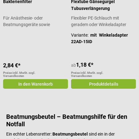
Bakterienfilter
Flextube Gänsegurgel
Tubusverlängerung
Für Anästhesie- oder
Flexibler PE-Schlauch mit
Beatmungsgeräte sowie
geradem oder Winkeladapter
Beatmungsbeutel
Variante:
mit Winkeladapter
22AD-15ID
1,18 €*
2,84 €*
ab
Preise inkl. MwSt. zzgl.
Preise inkl. MwSt. zzgl.
Versandkosten
Versandkosten
In den Warenkorb
Produktdetails
Beatmungsbeutel – Beatmungshilfe für den
Notfall
Ein echter Lebensretter:
Beatmungsbeutel
sind ein in der