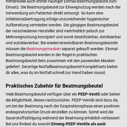
mittlerweile auch immer häufiger Einmal-Beatmungsbeutel zum
Einsatz. Die Beatmungsbeutel zur Einwegnutzug werden nach der
Verwendung am Patienten direkt entsorgt. So kann eine
Infektionsübertragung infolge unzureichender hygienischer
Aufbereitung vermieden werden. Die gängigen Beatmungsbeutel
der verschiedenen Hersteller sind mehrheitlich jedoch zur
Mehrwegnutzung konzipiert und somit desinfizierbar, sterilisierbar
und autoklavierbar. Bei wiederverwendbaren Beatmungsbeuteln
müssen die
Beatmungsmasken
separat gekauft werden. Einmal-
Beatmungsbeutel werden in der Regel in praktischen
Beatmungsbeutel-Sets zusammen mit den passenden Masken
geliefert. Derartige Notfallbeatmungsbeutel Komplettsets bieten
dir alles, was du im Notfall schnell zur Hand haben musst.
Praktisches Zubehör für Beatmungsbeutel
Viele Beatmungsbeutel verfügen über ein
PEEP-Ventil
oder bieten
die Möglichkeit, dieses nachzurüsten. PEEP-Ventile sind dazu da,
um bei der Beatmung nach der Exspirationsphase einen positiven
endexpiratorischen Druck einstellen zu können. Somit wird die
Sauerstoffsättigung während der Beatmung erheblich verbessert.
Bei uns findest du sowohl
Einweg-PEEP-Ventile als auch