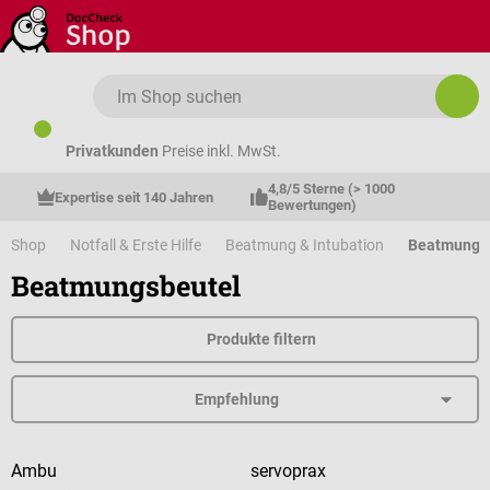
Zum Hauptinhalt springen
Privatkunden
Preise inkl. MwSt.
4,8/5 Sterne (> 1000 
Expertise seit 140 Jahren
Bewertungen)
Shop
Notfall & Erste Hilfe
Beatmung & Intubation
Beatmungs
Beatmungsbeutel
Produkte filtern
Ambu
servoprax