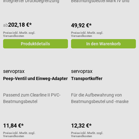
integrierter Druckbegrenzung
Beatmungsbeutel Mark IV und
Ambu Silikon
202,18 €*
49,92 €*
ab
Preise inkl. MwSt. zzgl.
Preise inkl. MwSt. zzgl.
Versandkosten
Versandkosten
Produktdetails
In den Warenkorb
servoprax
servoprax
Peep-Ventil und Einweg-Adapter
Transportkoffer
Passend zum Clearline II PVC-
Für die Aufbewahrung von
Beatmungsbeutel
Beatmungsbeutel und -maske
11,84 €*
12,32 €*
Preise inkl. MwSt. zzgl.
Preise inkl. MwSt. zzgl.
Versandkosten
Versandkosten