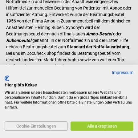
Notfallmedizin und teilweise in der Anästhesie eingesetztes
Hilfsmittel zur manuellen Beatmung von Patienten mit Apnoe oder
insuffizienter Atmung. Entwickelt wurde der Beatmungsbeutel
1956 von der Firma Ambu in Zusammenarbeit mit dem dänischen
Anästhesisten Henning Ruben. Synonym wird der
Beatmungsbeutel demnach oftmals auch
Ambu-Beutel
oder
Rubenbeutel
genannt. In der Notfallmedizin und der Ersten Hilfe
gehören Beatmungsbeutel zum
Standard der Notfallausrüstung
.
Bei uns im DocCheck Shop findest du Beatmungsbeutel vom
deutschlandweiten Marktführer Ambu sowie von weiteren Top-
Marken wie servoprax und Weinmann.
Impressum
Funktionsprinzip und Anwendung der
Hier gibt's Kekse
Beatmungsbeutel
Wir analysieren unsere Besucherdaten, verbessern unsere Website und
Der Beatmungsbeutel besteht aus einem Hohlkörper, der zur
personalisieren Inhalte für dich. Damit du ein großartiges Einkaufserlebnis
hast. Für weitere Informationen öffne bitte die Einstellungen oder vertrau uns
Beatmung zusammengedrückt werden muss sowie mehreren
einfach.
Ventilen. Über ein Ventil gelangt Umgebungsluft oder Sauerstoff in
den Hohlkörper. Die im Hohlkörper enthaltene Luft wird über das
Patientenventil mittels Beatmungsmaske oder über einen
Tubus
in
Cookie-Einstellungen
Alle akzeptieren
die Lunge des Patienten gepumpt. Sobald der Beatmungsbeutel
wieder entspannt wird, füllt er sich über das Einlassventil erneut