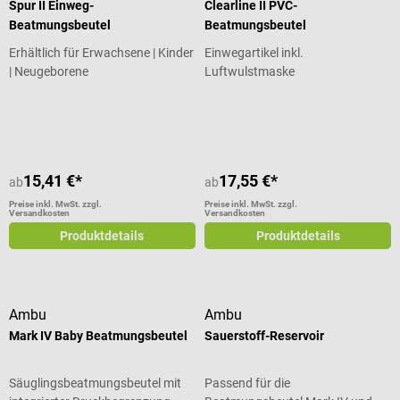
Spur II Einweg-
Clearline II PVC-
Beatmungsbeutel
Beatmungsbeutel
Erhältlich für Erwachsene | Kinder
Einwegartikel inkl.
| Neugeborene
Luftwulstmaske
Durchschnittliche Bewertung von 5 von 5 Sternen
15,41 €*
17,55 €*
ab
ab
Preise inkl. MwSt. zzgl.
Preise inkl. MwSt. zzgl.
Versandkosten
Versandkosten
Produktdetails
Produktdetails
Ambu
Ambu
Mark IV Baby Beatmungsbeutel
Sauerstoff-Reservoir
Säuglingsbeatmungsbeutel mit
Passend für die