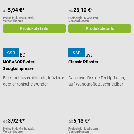
5,94 €*
26,12 €*
ab
ab
Preise inkl. MwSt. zzgl.
Preise inkl. MwSt. zzgl.
Versandkosten
Versandkosten
Produktdetails
Produktdetails
SSB
SSB
NOBAMED
Leukoplast
NOBASORB-steril
Classic Pflaster
Saugkompresse
Für stark sezernierende, infizierte
Das zuverlässige Textilpflaster,
oder chronische Wunden
auf Wundgröße zuschneidbar
Durchschnittliche Bewertung von 5 von 5 Sternen
Durchschnittliche Bewertung von 5
3,92 €*
6,13 €*
ab
ab
Preise inkl. MwSt. zzgl.
Preise inkl. MwSt. zzgl.
Versandkosten
Versandkosten