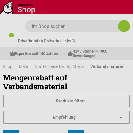
Zum Hauptinhalt springen
Privatkunden
Preise inkl. MwSt.
4,8/5 Sterne (> 1000 
Expertise seit 140 Jahren
Bewertungen)
Shop
Mehr
Staffelpreise bei DocCheck
Verbandsmaterial
Mengenrabatt auf
Verbandsmaterial
Produkte filtern