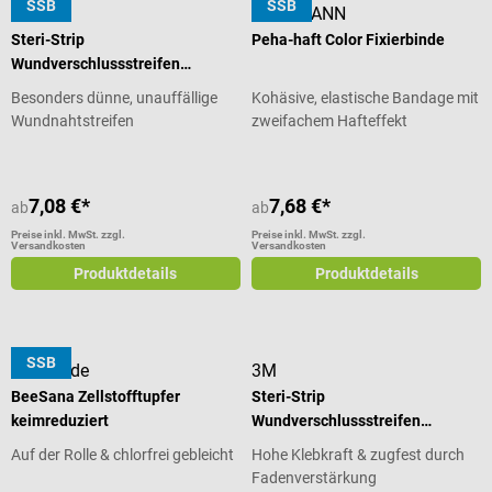
SSB
SSB
3M
HARTMANN
Steri-Strip
Peha-haft Color Fixierbinde
Wundverschlussstreifen
Blendtone
Besonders dünne, unauffällige
Kohäsive, elastische Bandage mit
Wundnahtstreifen
zweifachem Hafteffekt
7,08 €*
7,68 €*
ab
ab
Preise inkl. MwSt. zzgl.
Preise inkl. MwSt. zzgl.
Versandkosten
Versandkosten
Produktdetails
Produktdetails
SSB
Meditrade
3M
BeeSana Zellstofftupfer
Steri-Strip
keimreduziert
Wundverschlussstreifen
Großpackung
Auf der Rolle & chlorfrei gebleicht
Hohe Klebkraft & zugfest durch
Fadenverstärkung