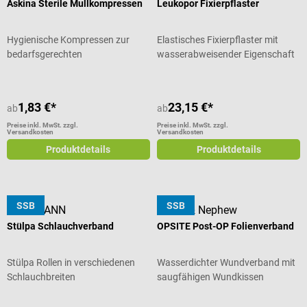
Askina Sterile Mullkompressen
Leukopor Fixierpflaster
Hygienische Kompressen zur
Elastisches Fixierpflaster mit
bedarfsgerechten
wasserabweisender Eigenschaft
Wundversorgung
1,83 €*
23,15 €*
ab
ab
Preise inkl. MwSt. zzgl.
Preise inkl. MwSt. zzgl.
Versandkosten
Versandkosten
Produktdetails
Produktdetails
SSB
SSB
HARTMANN
Smith & Nephew
Stülpa Schlauchverband
OPSITE Post-OP Folienverband
Stülpa Rollen in verschiedenen
Wasserdichter Wundverband mit
Schlauchbreiten
saugfähigen Wundkissen