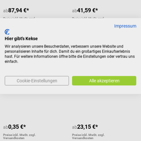
87,94 €*
41,59 €*
ab
ab
Preise inkl. MwSt. zzgl.
Preise inkl. MwSt. zzgl.
Versandkosten
Versandkosten
Impressum
Produktdetails
Produktdetails
Hier gibt's Kekse
Wir analysieren unsere Besucherdaten, verbessern unsere Website und
personalisieren Inhalte für dich. Damit du ein großartiges Einkaufserlebnis
SSB
SSB
hast. Für weitere Informationen öffne bitte die Einstellungen oder vertrau uns
Holthaus Medical
NOBAMED
einfach.
Ypsisave Verbandpäckchen
RUDANAHT sterile
Wundnahtstreifen
Cookie-Einstellungen
Alle akzeptieren
Elastische Fixierbinde mit
Elastische Streifen zur Adaption
Vlieskompresse
von Wundrändern
Durchschnittliche Bewertung von 4
0,35 €*
23,15 €*
ab
ab
Preise inkl. MwSt. zzgl.
Preise inkl. MwSt. zzgl.
Versandkosten
Versandkosten