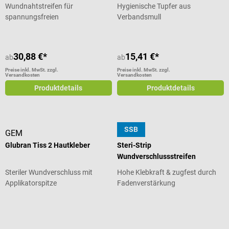
Wundnahtstreifen für
Hygienische Tupfer aus
spannungsfreien
Verbandsmull
Wundverschluss
30,88 €*
15,41 €*
ab
ab
Preise inkl. MwSt. zzgl.
Preise inkl. MwSt. zzgl.
Versandkosten
Versandkosten
Produktdetails
Produktdetails
SSB
GEM
3M
Glubran Tiss 2 Hautkleber
Steri-Strip
Wundverschlussstreifen
Steriler Wundverschluss mit
Hohe Klebkraft & zugfest durch
Applikatorspitze
Fadenverstärkung
Durchschnittliche Bewertung von 5