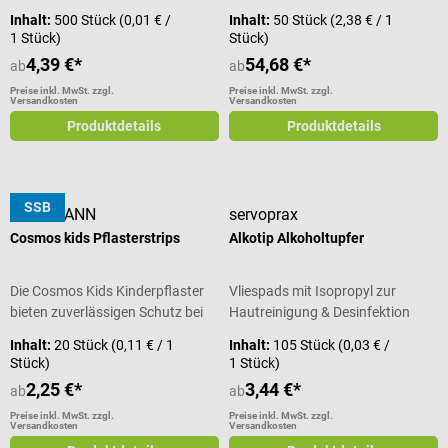
Inhalt:
500 Stück
(0,01 € /
Inhalt:
50 Stück
(2,38 € / 1
1 Stück)
Stück)
4,39 €*
54,68 €*
ab
ab
Preise inkl. MwSt. zzgl.
Preise inkl. MwSt. zzgl.
Versandkosten
Versandkosten
Produktdetails
Produktdetails
SSB
HARTMANN
servoprax
Cosmos kids Pflasterstrips
Alkotip Alkoholtupfer
Die Cosmos Kids Kinderpflaster
Vliespads mit Isopropyl zur
bieten zuverlässigen Schutz bei
Hautreinigung & Desinfektion
kleinen Verletzungen im Alltag.
Inhalt:
20 Stück
(0,11 € / 1
Inhalt:
105 Stück
(0,03 € /
Die wasser- und
Stück)
1 Stück)
schmutzabweisenden Pflaster
2,25 €*
3,44 €*
ab
ab
sind für Kinder und mit bunten
Tiermotiven gestaltet. Die
Preise inkl. MwSt. zzgl.
Preise inkl. MwSt. zzgl.
Versandkosten
Versandkosten
hautfreundlichen Wundpflaster