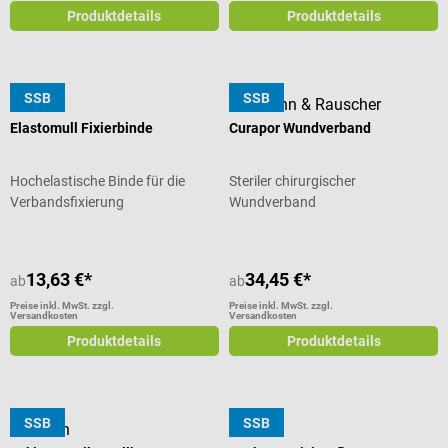
Produktdetails
Produktdetails
SSB
SSB
BSN
Lohmann & Rauscher
Elastomull Fixierbinde
Curapor Wundverband
Hochelastische Binde für die
Steriler chirurgischer
Verbandsfixierung
Wundverband
13,63 €*
34,45 €*
ab
ab
Preise inkl. MwSt. zzgl.
Preise inkl. MwSt. zzgl.
Versandkosten
Versandkosten
Produktdetails
Produktdetails
SSB
SSB
B. Braun
BSN