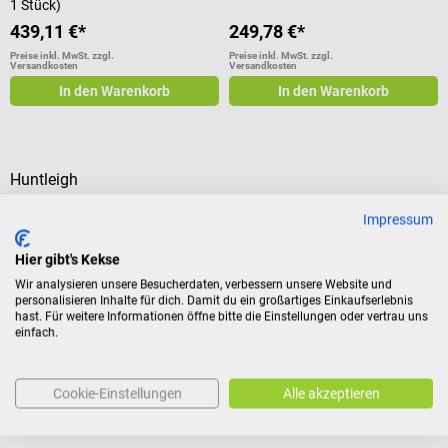
1 Stück)
439,11 €*
249,78 €*
Preise inkl. MwSt. zzgl.
Preise inkl. MwSt. zzgl.
Versandkosten
Versandkosten
In den Warenkorb
In den Warenkorb
Huntleigh
Universaler Y-Sensor für
Impressum
Smartsign MP1 Pulsoximeter
Wiederverwendbarer Sensor für
Hier gibt's Kekse
alle Patientengruppen
Wir analysieren unsere Besucherdaten, verbessern unsere Website und
personalisieren Inhalte für dich. Damit du ein großartiges Einkaufserlebnis
hast. Für weitere Informationen öffne bitte die Einstellungen oder vertrau uns
einfach.
202,18 €*
Preise inkl. MwSt. zzgl.
Versandkosten
Cookie-Einstellungen
Alle akzeptieren
In den Warenkorb