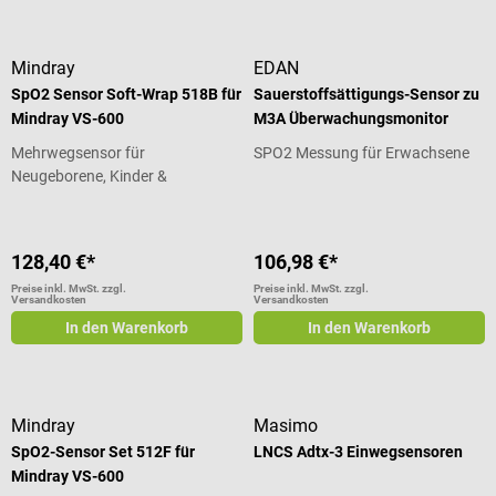
Mindray
EDAN
SpO2 Sensor Soft-Wrap 518B für
Sauerstoffsättigungs-Sensor zu
Mindray VS-600
M3A Überwachungsmonitor
Mehrwegsensor für
SPO2 Messung für Erwachsene
Neugeborene, Kinder &
Erwachsene
128,40 €*
106,98 €*
Preise inkl. MwSt. zzgl.
Preise inkl. MwSt. zzgl.
Versandkosten
Versandkosten
In den Warenkorb
In den Warenkorb
Mindray
Masimo
SpO2-Sensor Set 512F für
LNCS Adtx-3 Einwegsensoren
Mindray VS-600