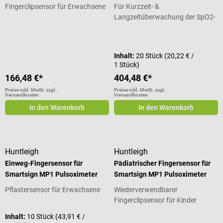
Fingerclipsensor für Erwachsene
Für Kurzzeit- &
Langzeitüberwachung der SpO2-
Leistung
Durchschnittliche Bewertung von 5 von 5 Sternen
Inhalt:
20 Stück
(20,22 € /
1 Stück)
166,48 €*
404,48 €*
Preise inkl. MwSt. zzgl.
Preise inkl. MwSt. zzgl.
Versandkosten
Versandkosten
In den Warenkorb
In den Warenkorb
Huntleigh
Huntleigh
Einweg-Fingersensor für
Pädiatrischer Fingersensor für
Smartsign MP1 Pulsoximeter
Smartsign MP1 Pulsoximeter
Pflastersensor für Erwachsene
Wiederverwendbarer
Fingerclipsensor für Kinder
Inhalt:
10 Stück
(43,91 € /