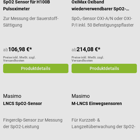
SpO2 Sensor für H100B
OxiMax Oxiband
Pulsoximeter
wiederverwendbarer SpO2-
Sensor
Zur Messung der Sauerstoff-
SpO₂-Sensor OXI-A/N oder OXI-
Sättigung
P/I inkl. 50 Befestigungspflaster
106,98 €*
214,08 €*
ab
ab
Preise inkl. MwSt. zzgl.
Preise inkl. MwSt. zzgl.
Versandkosten
Versandkosten
Produktdetails
Produktdetails
Masimo
Masimo
LNCS SpO2-Sensor
M-LNCS Einwegsensoren
Fingerclip-Sensor zur Messung
Für Kurzzeit- &
der SpO2-Leistung
Langzeitüberwachung der SpO2-
Leistung