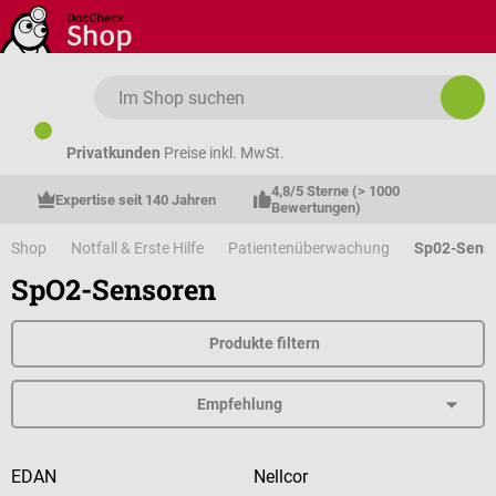
Zum Hauptinhalt springen
Privatkunden
Preise inkl. MwSt.
4,8/5 Sterne (> 1000 
Expertise seit 140 Jahren
Bewertungen)
Shop
Notfall & Erste Hilfe
Patientenüberwachung
Sp02-Sens
SpO2-Sensoren
Produkte filtern
EDAN
Nellcor