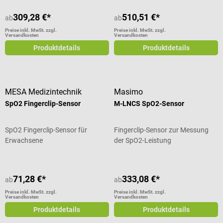
309,28 €*
510,51 €*
ab
ab
Preise inkl. MwSt. zzgl.
Preise inkl. MwSt. zzgl.
Versandkosten
Versandkosten
Produktdetails
Produktdetails
MESA Medizintechnik
Masimo
SpO2 Fingerclip-Sensor
M-LNCS SpO2-Sensor
SpO2 Fingerclip-Sensor für
Fingerclip-Sensor zur Messung
Erwachsene
der SpO2-Leistung
71,28 €*
333,08 €*
ab
ab
Preise inkl. MwSt. zzgl.
Preise inkl. MwSt. zzgl.
Versandkosten
Versandkosten
Produktdetails
Produktdetails