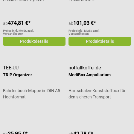
474,81 €*
101,03 €*
ab
ab
Preise inkl. MwSt. zzgl.
Preise inkl. MwSt. zzgl.
Versandkosten
Versandkosten
Produktdetails
Produktdetails
TEE-UU
notfallkoffer.de
TRIP Organizer
MediBox Ampullarium
Fahrtenbuch-Mappe im DIN A5
Hartschalen-Kunststoffbox für
Hochformat
den sicheren Transport
Durchschnittliche Bewertung von 4 von 5 Sternen
25,95 €*
42,78 €*