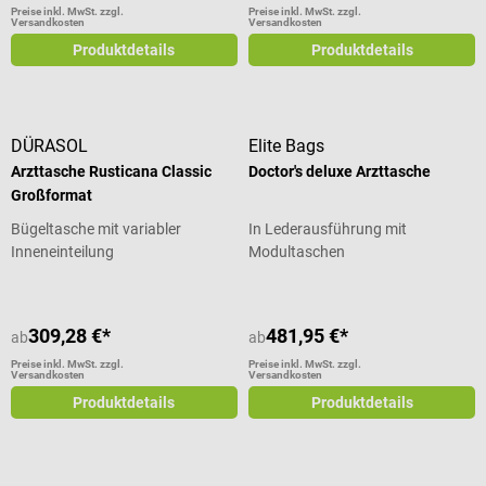
Preise inkl. MwSt. zzgl.
Preise inkl. MwSt. zzgl.
Versandkosten
Versandkosten
Produktdetails
Produktdetails
DÜRASOL
Elite Bags
Arzttasche Rusticana Classic
Doctor's deluxe Arzttasche
Großformat
Bügeltasche mit variabler
In Lederausführung mit
Inneneinteilung
Modultaschen
309,28 €*
481,95 €*
ab
ab
Preise inkl. MwSt. zzgl.
Preise inkl. MwSt. zzgl.
Versandkosten
Versandkosten
Produktdetails
Produktdetails