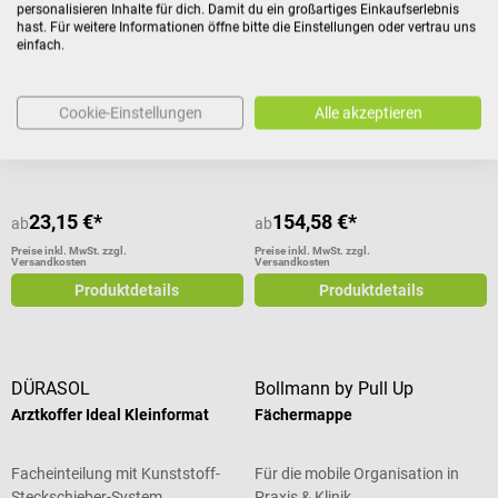
PHIAL Ampullarium
Rezepttasche
personalisieren Inhalte für dich. Damit du ein großartiges Einkaufserlebnis
hast. Für weitere Informationen öffne bitte die Einstellungen oder vertrau uns
einfach.
Thermoisoliert mit 50
Aus edlem Feinrindleder
Ampullenplätzen
Cookie-Einstellungen
Alle akzeptieren
Durchschnittliche Bewertung von 5 von 5 Sternen
23,15 €*
154,58 €*
ab
ab
Preise inkl. MwSt. zzgl.
Preise inkl. MwSt. zzgl.
Versandkosten
Versandkosten
Produktdetails
Produktdetails
DÜRASOL
Bollmann by Pull Up
Arztkoffer Ideal Kleinformat
Fächermappe
Facheinteilung mit Kunststoff-
Für die mobile Organisation in
Steckschieber-System
Praxis & Klinik