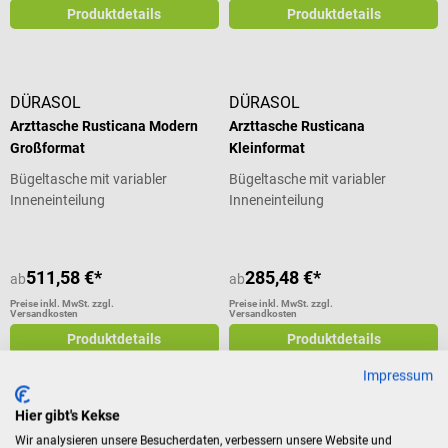
Produktdetails
Produktdetails
DÜRASOL
DÜRASOL
Arzttasche Rusticana Modern
Arzttasche Rusticana
Großformat
Kleinformat
Bügeltasche mit variabler
Bügeltasche mit variabler
Inneneinteilung
Inneneinteilung
511,58 €*
285,48 €*
ab
ab
Preise inkl. MwSt. zzgl.
Preise inkl. MwSt. zzgl.
Versandkosten
Versandkosten
Produktdetails
Produktdetails
Impressum
Hier gibt's Kekse
Elite Bags
DÜRASOL
Wir analysieren unsere Besucherdaten, verbessern unsere Website und