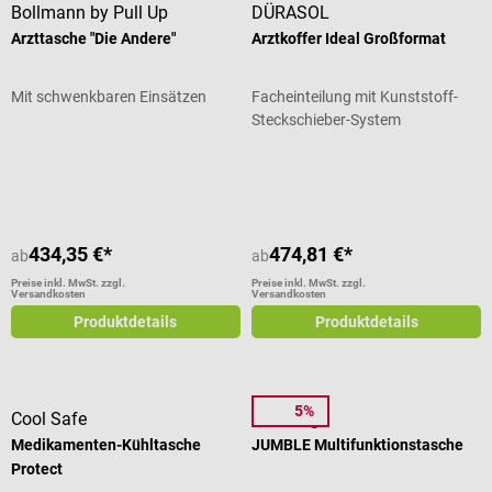
Bollmann by Pull Up
DÜRASOL
Arzttasche "Die Andere"
Arztkoffer Ideal Großformat
Mit schwenkbaren Einsätzen
Facheinteilung mit Kunststoff-
Steckschieber-System
Durchschnittliche Bewertung von 5
434,35 €*
474,81 €*
ab
ab
Preise inkl. MwSt. zzgl.
Preise inkl. MwSt. zzgl.
Versandkosten
Versandkosten
Produktdetails
Produktdetails
5%
Cool Safe
Elite Bags
Medikamenten-Kühltasche
JUMBLE Multifunktionstasche
Protect