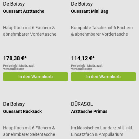
De Boissy
De Boissy
Ouessant Arzttasche
Ouessant Mini Bag
Hauptfach mit 6 Fächern &
Kompakte Tasche mit 6 Fächern
abnehmbarer Vordertasche
& abnehmbarer Vordertasche
178,38 €*
114,12 €*
Preise inkl. MwSt. zzgl.
Preise inkl. MwSt. zzgl.
Versandkosten
Versandkosten
In den Warenkorb
In den Warenkorb
De Boissy
DÜRASOL
Ouessant Rucksack
Arzttasche Primus
Hauptfach mit 6 Fächern &
Im klassischen Landarztstil, inkl.
abnehmbarer Seitentasche
Einsatzfach & Ampullarium