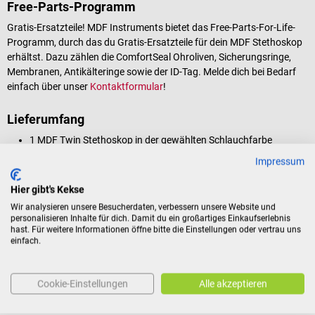
Free-Parts-Programm
Gratis-Ersatzteile! MDF Instruments bietet das Free-Parts-For-Life-
Programm, durch das du Gratis-Ersatzteile für dein MDF Stethoskop
erhältst. Dazu zählen die ComfortSeal Ohroliven, Sicherungsringe,
Membranen, Antikälteringe sowie der ID-Tag. Melde dich bei Bedarf
einfach über unser
Kontaktformular
!
Lieferumfang
1 MDF Twin Stethoskop in der gewählten Schlauchfarbe
2 Paar Soft-Ohroliven
Impressum
1 Ersatz-Membran
1 Kälteschutzring
Hier gibt's Kekse
1 Namensschild
Wir analysieren unsere Besucherdaten, verbessern unsere Website und
personalisieren Inhalte für dich. Damit du ein großartiges Einkaufserlebnis
hast. Für weitere Informationen öffne bitte die Einstellungen oder vertrau uns
einfach.
Produktidentifikation
Cookie-Einstellungen
Alle akzeptieren
Bewertungen