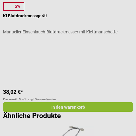
5%
boso
b
KI Blutdruckmessgerät
c
Manueller Einschlauch-Blutdruckmesser mit Klettmanschette
Z
Durchschnittliche Bewertung von 5 von 5 Sternen
D
F
38,02 €*
4
Preise inkl. MwSt. zzgl. Versandkosten
Pr
In den Warenkorb
Ähnliche Produkte