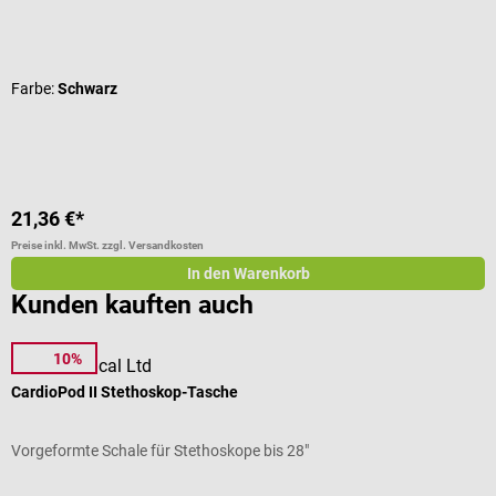
Durchschnittliche Bewertung von 5 von 5 Sternen
D
Farbe:
Schwarz
F
21,36 €*
2
Preise inkl. MwSt. zzgl. Versandkosten
Pr
In den Warenkorb
Kunden kauften auch
10%
Pod Technical Ltd
D
CardioPod II Stethoskop-Tasche
S
Vorgeformte Schale für Stethoskope bis 28"
M