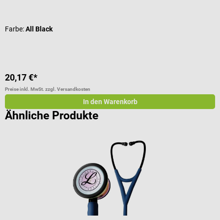
Durchschnittliche Bewertung von 5 von 5 Sternen
D
Farbe:
All Black
F
20,17 €*
1
Preise inkl. MwSt. zzgl. Versandkosten
Pr
In den Warenkorb
Ähnliche Produkte