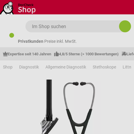
Zum Hauptinhalt springen
Privatkunden
Preise inkl. MwSt.
Expertise seit 140 Jahren
4,8/5 Sterne (> 1000 Bewertungen)
Lief
Shop
Diagnostik
Allgemeine Diagnostik
Stethoskope
Littm