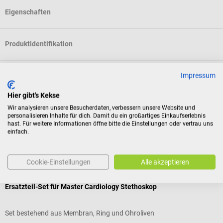
Eigenschaften
Produktidentifikation
Impressum
Dokumente
Hier gibt's Kekse
Bewertungen
Wir analysieren unsere Besucherdaten, verbessern unsere Website und
personalisieren Inhalte für dich. Damit du ein großartiges Einkaufserlebnis
hast. Für weitere Informationen öffne bitte die Einstellungen oder vertrau uns
einfach.
Zubehör
Cookie-Einstellungen
Alle akzeptieren
Littmann
P
Ersatzteil-Set für Master Cardiology Stethoskop
C
Set bestehend aus Membran, Ring und Ohroliven
V