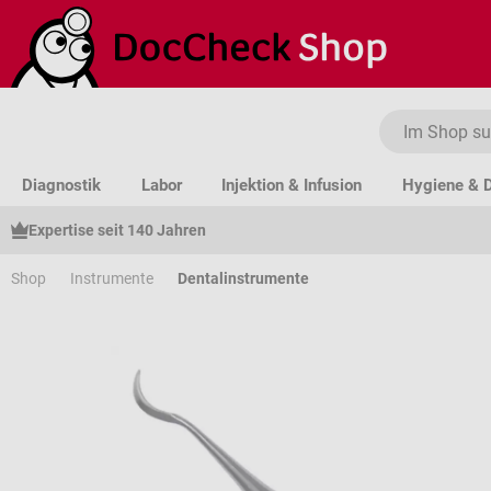
um Hauptinhalt springen
Zur Suche springen
Zur Hauptnavigation springen
Diagnostik
Labor
Injektion & Infusion
Hygiene & D
Expertise seit 140 Jahren
Shop
Instrumente
Dentalinstrumente