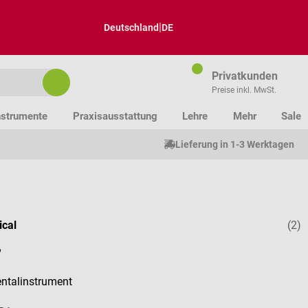
|
Deutschland
DE
Privatkunden
Preise inkl. MwSt.
nstrumente
Praxisausstattung
Lehre
Mehr
Sale
Lieferung in 1-3 Werktagen
cal
(2)
Durchschnitt
r
ntalinstrument