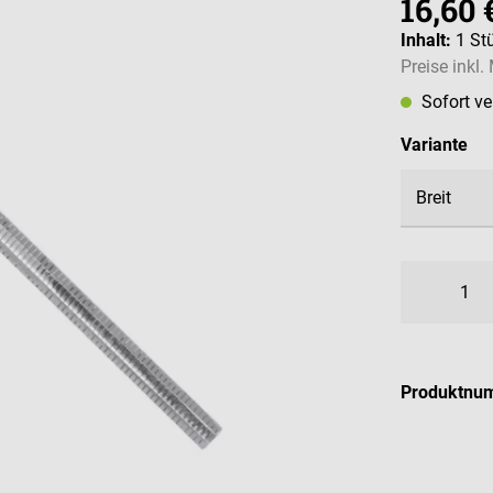
16,60 
Inhalt:
1 St
Preise inkl
Sofort v
au
Variante
Produktnu