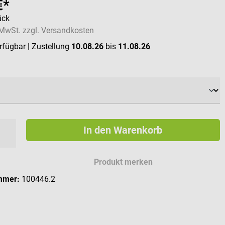
€*
ück
. MwSt. zzgl. Versandkosten
erfügbar
| Zustellung
10.08.26
bis
11.08.26
swählen
In den Warenkorb
Produkt merken
mmer:
100446.2