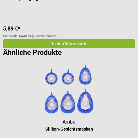
5,89 €*
1
Preise inkl. MwSt. zzgl. Versandkosten
Pr
In den Warenkorb
Ähnliche Produkte
Ambu
Silikon-Gesichtsmasken