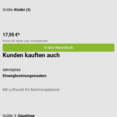
Größe:
Kinder (3)
17,55 €*
Preise inkl. MwSt. zzgl. Versandkosten
In den Warenkorb
Kunden kauften auch
servoprax
s
Einwegbeatmungsmasken
C
Mit Luftwulst für Beatmungsbeutel
E
Durchschnittliche Bewertung von 4 von 5 Sternen
G
Größe:
1, Säuglinge