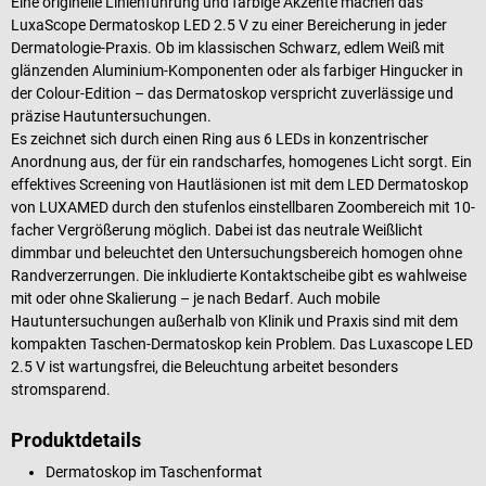
Eine originelle Linienführung und farbige Akzente machen das
LuxaScope Dermatoskop LED 2.5 V zu einer Bereicherung in jeder
Dermatologie-Praxis. Ob im klassischen Schwarz, edlem Weiß mit
glänzenden Aluminium-Komponenten oder als farbiger Hingucker in
der Colour-Edition – das Dermatoskop verspricht zuverlässige und
präzise Hautuntersuchungen.
Es zeichnet sich durch einen Ring aus 6 LEDs in konzentrischer
Anordnung aus, der für ein randscharfes, homogenes Licht sorgt. Ein
effektives Screening von Hautläsionen ist mit dem LED Dermatoskop
von LUXAMED durch den stufenlos einstellbaren Zoombereich mit 10-
facher Vergrößerung möglich. Dabei ist das neutrale Weißlicht
dimmbar und beleuchtet den Untersuchungsbereich homogen ohne
Randverzerrungen. Die inkludierte Kontaktscheibe gibt es wahlweise
mit oder ohne Skalierung – je nach Bedarf. Auch mobile
Hautuntersuchungen außerhalb von Klinik und Praxis sind mit dem
kompakten Taschen-Dermatoskop kein Problem. Das Luxascope LED
2.5 V ist wartungsfrei, die Beleuchtung arbeitet besonders
stromsparend.
Produktdetails
Dermatoskop im Taschenformat