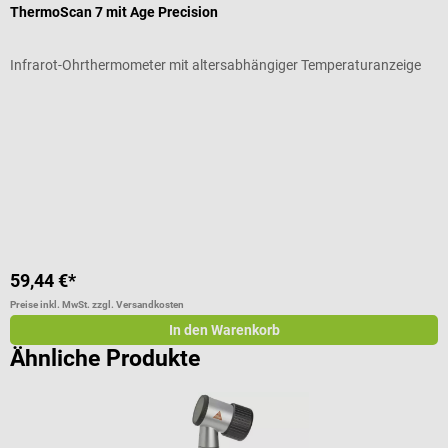
ThermoScan 7 mit Age Precision
P
Infrarot-Ohrthermometer mit altersabhängiger Temperaturanzeige
A
Durchschnittliche Bewertung von 5 von 5 Sternen
D
G
I
59,44 €*
a
Preise inkl. MwSt. zzgl. Versandkosten
Pr
In den Warenkorb
Ähnliche Produkte