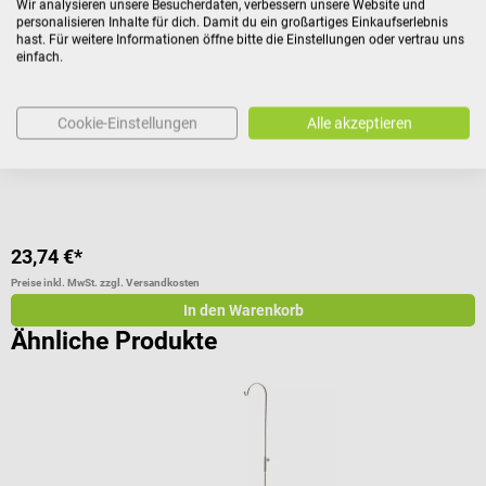
Wir analysieren unsere Besucherdaten, verbessern unsere Website und
Dr. No
3
personalisieren Inhalte für dich. Damit du ein großartiges Einkaufserlebnis
hast. Für weitere Informationen öffne bitte die Einstellungen oder vertrau uns
Modell Anatomisches Fuß-Skelett
L
einfach.
Fußmodell mit Bandapparat in Lebensgröße
F
Cookie-Einstellungen
Alle akzeptieren
23,74 €*
1
Preise inkl. MwSt. zzgl. Versandkosten
Pr
In den Warenkorb
Ähnliche Produkte