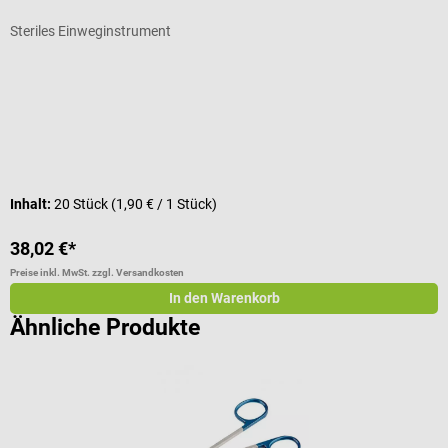
Steriles Einweginstrument
S
Inhalt:
20 Stück
(1,90 € / 1 Stück)
I
38,02 €*
4
Preise inkl. MwSt. zzgl. Versandkosten
Pr
In den Warenkorb
Ähnliche Produkte