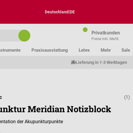
|
Deutschland
DE
Privatkunden
Preise inkl. MwSt.
nstrumente
Praxisausstattung
Lehre
Mehr
Sale
Lieferung in 1-3 Werktagen
c
(1)
Durchschnitt
nktur Meridian Notizblock
ntation der Akupunkturpunkte