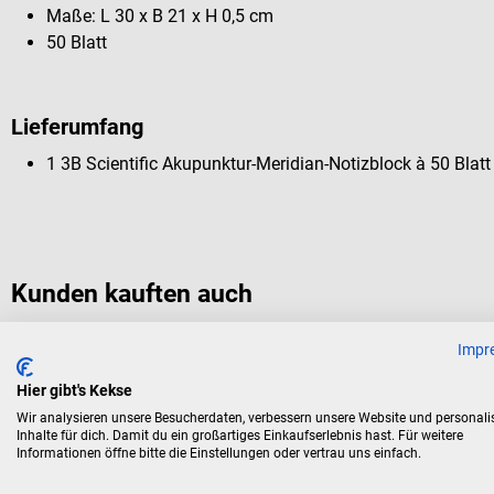
Maße: L 30 x B 21 x H 0,5 cm
50 Blatt
Lieferumfang
1 3B Scientific Akupunktur-Meridian-Notizblock à 50 Blatt
Kunden kauften auch
Impr
Seirin
Hier gibt's Kekse
B-Typ Akupunkturnadeln
Wir analysieren unsere Besucherdaten, verbessern unsere Website und personali
Inhalte für dich. Damit du ein großartiges Einkaufserlebnis hast. Für weitere
Informationen öffne bitte die Einstellungen oder vertrau uns einfach.
Medizinischer Edelstahl mit Kunststoffgriff