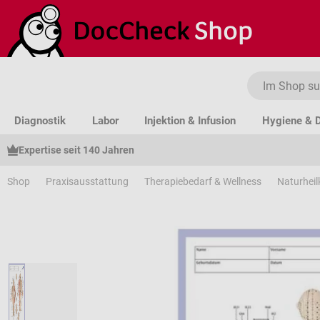
um Hauptinhalt springen
Zur Suche springen
Zur Hauptnavigation springen
Diagnostik
Labor
Injektion & Infusion
Hygiene & D
Expertise seit 140 Jahren
Shop
Praxisausstattung
Therapiebedarf & Wellness
Naturhei