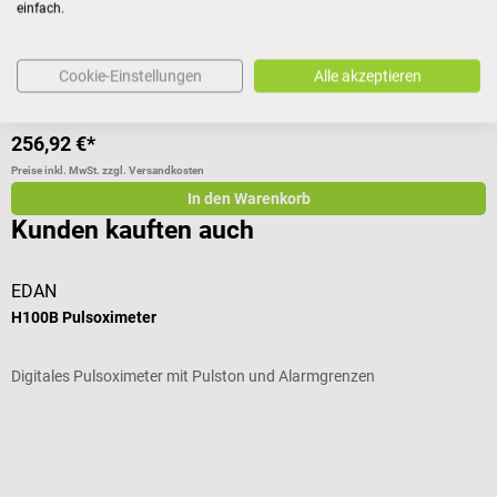
einfach.
Durchschnittliche Bewertung von 4 von 5 Sternen
Cookie-Einstellungen
Alle akzeptieren
256,92 €*
Preise inkl. MwSt. zzgl. Versandkosten
In den Warenkorb
Kunden kauften auch
EDAN
H100B Pulsoximeter
S
Digitales Pulsoximeter mit Pulston und Alarmgrenzen
Z
Durchschnittliche Bewertung von 4 von 5 Sternen
V