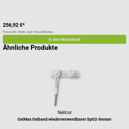
256,92 €*
1
Preise inkl. MwSt. zzgl. Versandkosten
Pr
In den Warenkorb
Ähnliche Produkte
Nellcor
OxiMax Oxiband wiederverwendbarer SpO2-Sensor