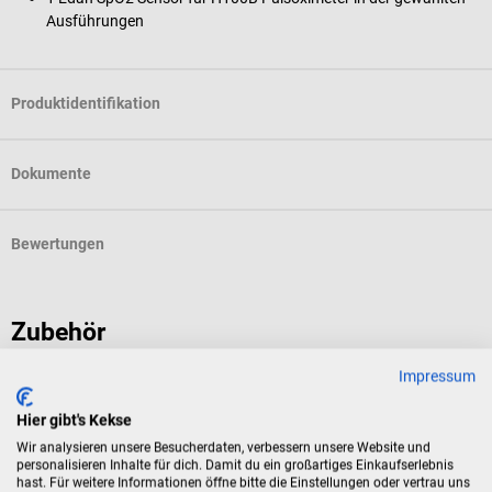
Ausführungen
Produktidentifikation
Dokumente
Bewertungen
Zubehör
Impressum
EDAN
H100B Pulsoximeter
Hier gibt's Kekse
Wir analysieren unsere Besucherdaten, verbessern unsere Website und
personalisieren Inhalte für dich. Damit du ein großartiges Einkaufserlebnis
Digitales Pulsoximeter mit Pulston und Alarmgrenzen
hast. Für weitere Informationen öffne bitte die Einstellungen oder vertrau uns