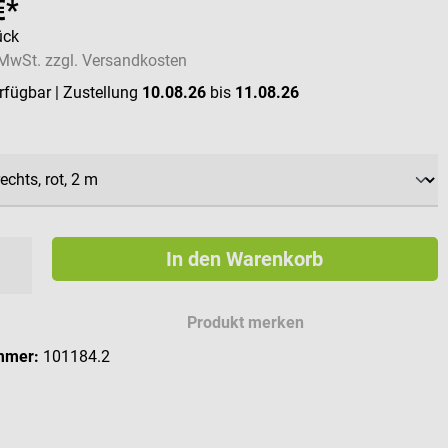
€*
ück
. MwSt. zzgl. Versandkosten
erfügbar
| Zustellung
10.08.26
bis
11.08.26
swählen
In den Warenkorb
Produkt merken
mmer:
101184.2