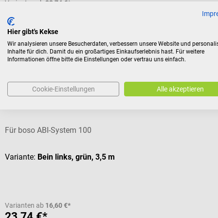
Varianten ab
23,74 €*
26,12 €*
Impr
Preise inkl. MwSt. zzgl. Versandkosten
Hier gibt's Kekse
Wir analysieren unsere Besucherdaten, verbessern unsere Website und personali
Inhalte für dich. Damit du ein großartiges Einkaufserlebnis hast. Für weitere
Kunden kauften auch
Informationen öffne bitte die Einstellungen oder vertrau uns einfach.
Cookie-Einstellungen
Alle akzeptieren
boso
Schlauchverbindung
Für boso ABI-System 100
Variante:
Bein links, grün, 3,5 m
Varianten ab
16,60 €*
23,74 €*