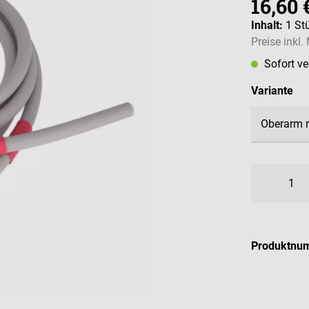
16,60 
Inhalt:
1 St
Preise inkl
Sofort v
au
Variante
Produktnu