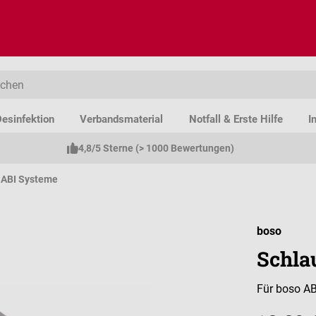
esinfektion
Verbandsmaterial
Notfall & Erste Hilfe
I
4,8/5 Sterne (> 1000 Bewertungen)
ABI Systeme
boso
Schla
Für boso A