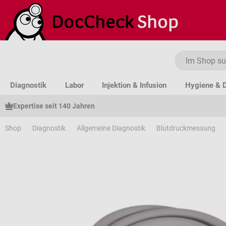
um Hauptinhalt springen
Zur Suche springen
Zur Hauptnavigation springen
Diagnostik
Labor
Injektion & Infusion
Hygiene & D
Expertise seit 140 Jahren
Shop
Diagnostik
Allgemeine Diagnostik
Blutdruckmessung