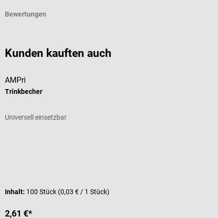
Bewertungen
Kunden kauften auch
AMPri
D
Trinkbecher
E
Universell einsetzbar
F
D
G
I
Inhalt:
100 Stück
(0,03 € / 1 Stück)
2,61 €*
a