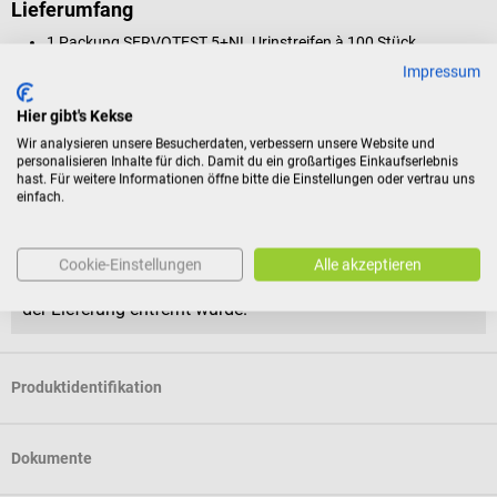
Lieferumfang
1 Packung SERVOTEST 5+NL Urinstreifen à 100 Stück
Impressum
Rückgabebedingungen
Hier gibt's Kekse
Wir analysieren unsere Besucherdaten, verbessern unsere Website und
Dieses Produkt ist von der Rücknahme ausgeschlossen.
personalisieren Inhalte für dich. Damit du ein großartiges Einkaufserlebnis
hast. Für weitere Informationen öffne bitte die Einstellungen oder vertrau uns
einfach.
Für Verbraucher besteht das Widerrufsrecht nicht bei
Verträgen zur Lieferung versiegelter Waren, die aus
Gründen des Gesundheitsschutzes oder der Hygiene nicht
Cookie-Einstellungen
Alle akzeptieren
zur Rückgabe geeignet sind, wenn ihre Versiegelung nach
der Lieferung entfernt wurde.
Produktidentifikation
Dokumente