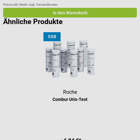
Preise inkl. MwSt. zzgl. Versandkosten
Pr
In den Warenkorb
Ähnliche Produkte
SSB
Roche
Combur Urin-Test
Durchschnittliche Bewertung von 4.