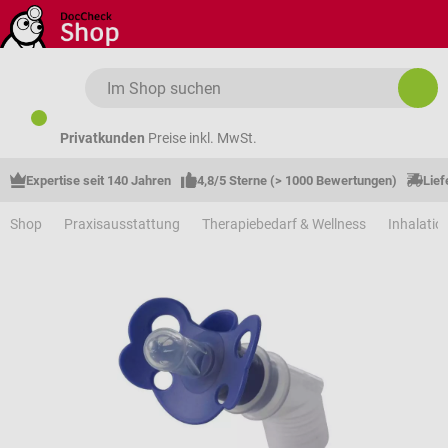
Zum Hauptinhalt springen
Privatkunden
Preise inkl. MwSt.
Expertise seit 140 Jahren
4,8/5 Sterne (> 1000 Bewertungen)
Lief
Shop
Praxisausstattung
Therapiebedarf & Wellness
Inhalatio