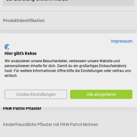
Produktidentifikation
Dokumente
Impressum
Hier gibt's Kekse
Bewertungen
Wir analysieren unsere Besucherdaten, verbessern unsere Website und
personalisieren Inhalte für dich. Damit du ein großartiges Einkaufserlebnis
hast. Für weitere Informationen öffne bitte die Einstellungen oder vertrau uns
einfach.
Kunden kauften auch
Cookie-Einstellungen
Alle akzeptieren
SSB
Hansaplast
B
PAW Patrol Pflaster
K
Kinderfreundliche Pflaster mit PAW Patrol-Motiven
H