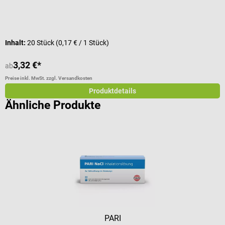
D
Inhalt:
20 Stück
(0,17 € / 1 Stück)
3,32 €*
3
ab
Preise inkl. MwSt. zzgl. Versandkosten
Pr
Produktdetails
Ähnliche Produkte
PARI