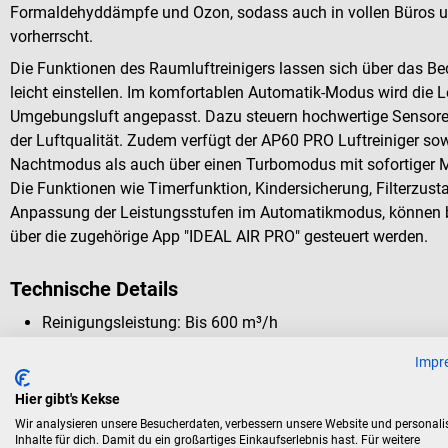
Formaldehyddämpfe und Ozon, sodass auch in vollen Büros 
vorherrscht.
Die Funktionen des Raumluftreinigers lassen sich über das B
leicht einstellen. Im komfortablen Automatik-Modus wird die 
Umgebungsluft angepasst. Dazu steuern hochwertige Sensoren
der Luftqualität. Zudem verfügt der AP60 PRO Luftreiniger so
Nachtmodus als auch über einen Turbomodus mit sofortiger M
Die Funktionen wie Timerfunktion, Kindersicherung, Filterzust
Anpassung der Leistungsstufen im Automatikmodus, können 
über die zugehörige App "IDEAL AIR PRO" gesteuert werden.
Technische Details
Reinigungsleistung: Bis 600 m³/h
Lüfterstufen: Automatik, Manuell (3 Stufen), Nacht und T
Impr
Geräuschpegel: 16,5 - 56,6 dB
Leistung: 6 - 90 W
Hier gibt's Kekse
Netzspannung: 220 - 240 V 50/60 Hz
Wir analysieren unsere Besucherdaten, verbessern unsere Website und personali
Inhalte für dich. Damit du ein großartiges Einkaufserlebnis hast. Für weitere