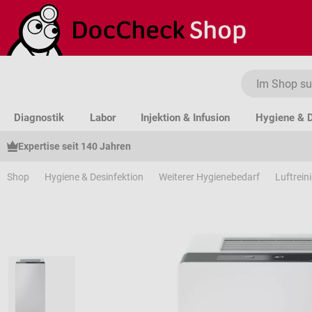
um Hauptinhalt springen
Zur Suche springen
Zur Hauptnavigation springen
Diagnostik
Labor
Injektion & Infusion
Hygiene & D
Expertise seit 140 Jahren
Shop
Hygiene & Desinfektion
Weiterer Hygienebedarf
Luftrein