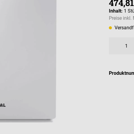
474,81
Inhalt:
1 St
Preise inkl
Versandfe
Produktnu