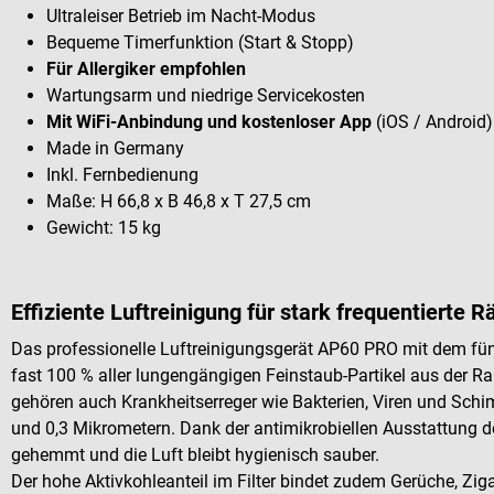
Ultraleiser Betrieb im Nacht-Modus
Bequeme Timerfunktion (Start & Stopp)
Für Allergiker empfohlen
Wartungsarm und niedrige Servicekosten
Mit WiFi-Anbindung und kostenloser App
(iOS / Android)
Made in Germany
Inkl. Fernbedienung
Maße: H 66,8 x B 46,8 x T 27,5 cm
Gewicht: 15 kg
Effiziente Luftreinigung für stark frequentierte 
Das professionelle Luftreinigungsgerät AP60 PRO mit dem fün
fast 100 % aller lungengängigen Feinstaub-Partikel aus der R
gehören auch Krankheitserreger wie Bakterien, Viren und Sch
und 0,3 Mikrometern. Dank der antimikrobiellen Ausstattung de
gehemmt und die Luft bleibt hygienisch sauber.
Der hohe Aktivkohleanteil im Filter bindet zudem Gerüche, Zig