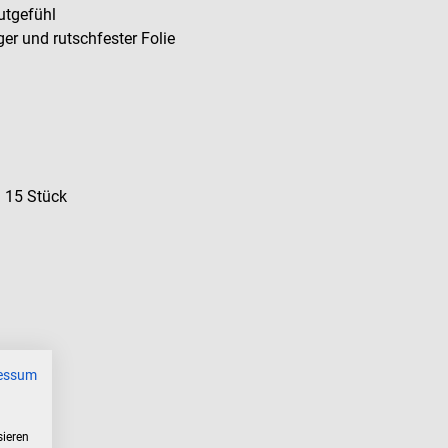
utgefühl
er und rutschfester Folie
 15 Stück
essum
sieren