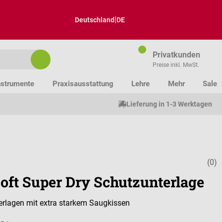
|
Deutschland
DE
Privatkunden
Preise inkl. MwSt.
nstrumente
Praxisausstattung
Lehre
Mehr
Sale
Lieferung in 1-3 Werktagen
(0)
Durchschnitt
Soft Super Dry Schutzunterlage
rlagen mit extra starkem Saugkissen