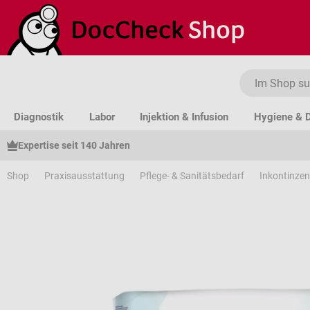
um Hauptinhalt springen
Zur Suche springen
Zur Hauptnavigation springen
Diagnostik
Labor
Injektion & Infusion
Hygiene & D
Expertise seit 140 Jahren
Shop
Praxisausstattung
Pflege- & Sanitätsbedarf
Inkontinzen