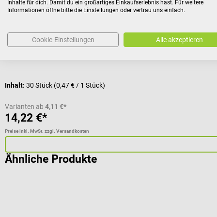
Inhalte für dich. Damit du ein großartiges Einkaufserlebnis hast. Für weitere
Krankenunterlagen mit Saugkissen mit extra Papierbeschicht
Informationen öffne bitte die Einstellungen oder vertrau uns einfach.
Größe und Packungsgröße:
60 x 60 cm, 30 Stück
Cookie-Einstellungen
Alle akzeptieren
Inhalt:
30 Stück
(0,47 € / 1 Stück)
Varianten ab
4,11 €*
14,22 €*
Preise inkl. MwSt. zzgl. Versandkosten
Ähnliche Produkte