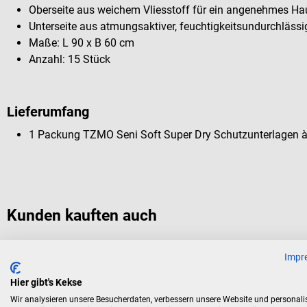
Oberseite aus weichem Vliesstoff für ein angenehmes Ha
Unterseite aus atmungsaktiver, feuchtigkeitsundurchlässig
Maße: L 90 x B 60 cm
Anzahl: 15 Stück
Lieferumfang
1 Packung TZMO Seni Soft Super Dry Schutzunterlagen à
Kunden kauften auch
Impr
TZMO
Seni Soft Super Schutzunterlage
Hier gibt's Kekse
Wir analysieren unsere Besucherdaten, verbessern unsere Website und personali