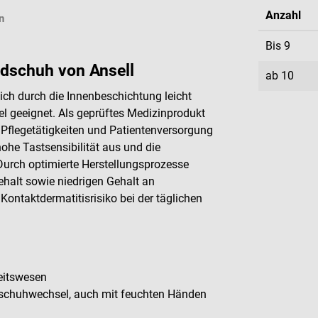
Anzahl
n
Bis
9
schuh von Ansell
ab
10
h durch die Innenbeschichtung leicht
 geeignet. Als geprüftes Medizinprodukt
Pflegetätigkeiten und Patientenversorgung
ohe Tastsensibilität aus und die
 Durch optimierte Herstellungsprozesse
halt sowie niedrigen Gehalt an
ontaktdermatitisrisiko bei der täglichen
eitswesen
dschuhwechsel, auch mit feuchten Händen