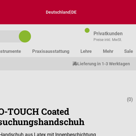
|
Deutschland
DE
Privatkunden
Preise inkl. MwSt.
nstrumente
Praxisausstattung
Lehre
Mehr
Sale
Lieferung in 1-3 Werktagen
(0)
Durchschnitt
O-TOUCH Coated
suchungshandschuh
 Handschuh aus Latex mit Innenbeschichtung