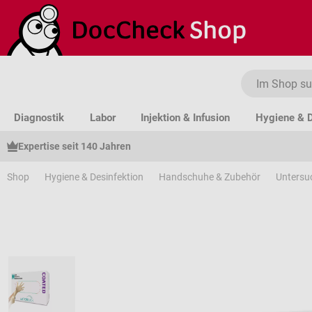
um Hauptinhalt springen
Zur Suche springen
Zur Hauptnavigation springen
Diagnostik
Labor
Injektion & Infusion
Hygiene & D
Expertise seit 140 Jahren
Shop
Hygiene & Desinfektion
Handschuhe & Zubehör
Unters