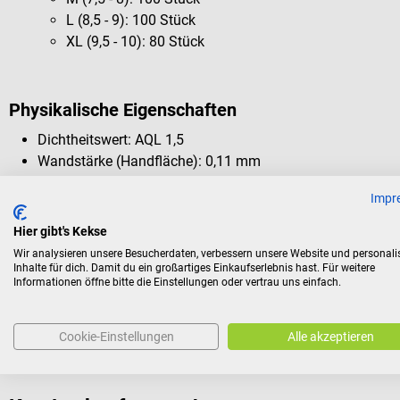
L (8,5 - 9): 100 Stück
XL (9,5 - 10): 80 Stück
Physikalische Eigenschaften
Dichtheitswert: AQL 1,5
Wandstärke (Handfläche): 0,11 mm
Wandstärke (Finger): 0,14 mm
Impr
Reißkraft (vor Alterung): ≥ 6 N
Hier gibt's Kekse
Wir analysieren unsere Besucherdaten, verbessern unsere Website und personali
Inhalte für dich. Damit du ein großartiges Einkaufserlebnis hast. Für weitere
Lieferumfang
Informationen öffne bitte die Einstellungen oder vertrau uns einfach.
1 Packung Ansell MICRO-TOUCH Coated Untersuchungsha
Cookie-Einstellungen
Alle akzeptieren