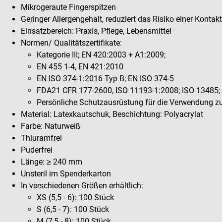
Mikrogeraute Fingerspitzen
Geringer Allergengehalt, reduziert das Risiko einer Kontak
Einsatzbereich: Praxis, Pflege, Lebensmittel
Normen/ Qualitätszertifikate:
Kategorie III; EN 420:2003 + A1:2009;
EN 455 1-4, EN 421:2010
EN ISO 374-1:2016 Typ B; EN ISO 374-5
FDA21 CFR 177-2600, ISO 11193-1:2008; ISO 13485;
Persönliche Schutzausrüstung für die Verwendung zu
Material: Latexkautschuk, Beschichtung: Polyacrylat
Farbe: Naturweiß
Thiuramfrei
Puderfrei
Länge: ≥ 240 mm
Unsteril im Spenderkarton
In verschiedenen Größen erhältlich:
XS (5,5 - 6): 100 Stück
S (6,5 - 7): 100 Stück
M (7,5 - 8): 100 Stück