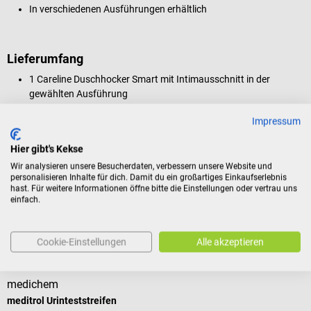
In verschiedenen Ausführungen erhältlich
Lieferumfang
1 Careline Duschhocker Smart mit Intimausschnitt in der
gewählten Ausführung
Impressum
Produktidentifikation
Hier gibt's Kekse
Wir analysieren unsere Besucherdaten, verbessern unsere Website und
personalisieren Inhalte für dich. Damit du ein großartiges Einkaufserlebnis
hast. Für weitere Informationen öffne bitte die Einstellungen oder vertrau uns
Bewertungen
einfach.
Cookie-Einstellungen
Alle akzeptieren
Kunden kauften auch
medichem
H
meditrol Urinteststreifen
H