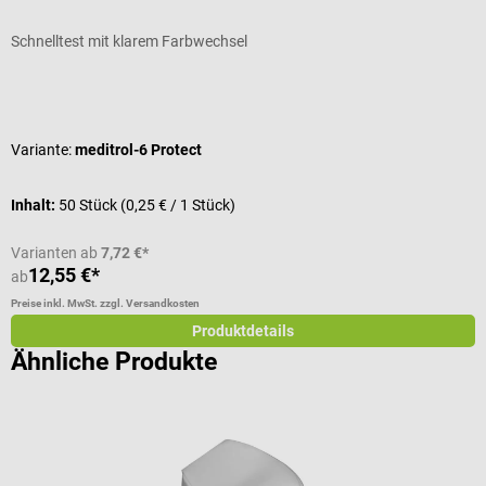
Schnelltest mit klarem Farbwechsel
Z
Durchschnittliche Bewertung von 4.7 von 5 Sternen
D
Variante:
meditrol-6 Protect
Inhalt:
50 Stück
(0,25 € / 1 Stück)
Varianten ab
7,72 €*
12,55 €*
1
ab
Preise inkl. MwSt. zzgl. Versandkosten
Pr
Produktdetails
Ähnliche Produkte