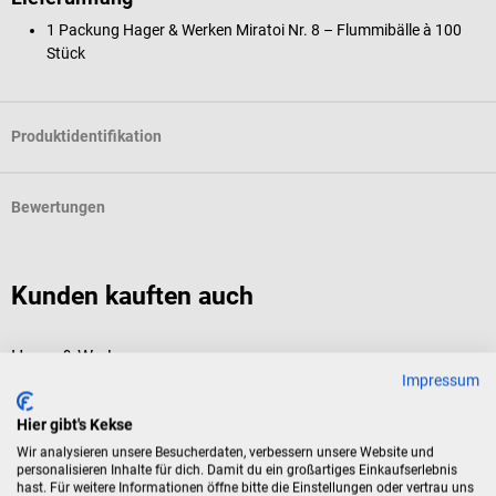
1 Packung Hager & Werken Miratoi Nr. 8 – Flummibälle à 100
Stück
Produktidentifikation
Bewertungen
Kunden kauften auch
Hager & Werken
H
Impressum
Miratoi Nr. 4 – Zoo-Set
M
Hier gibt's Kekse
Verschiedene Zootiere als Belohnung nach der Behandlung
K
Wir analysieren unsere Besucherdaten, verbessern unsere Website und
personalisieren Inhalte für dich. Damit du ein großartiges Einkaufserlebnis
hast. Für weitere Informationen öffne bitte die Einstellungen oder vertrau uns