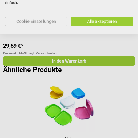
einfach.
Cookie-Einstellungen
Alle akzeptieren
Inhalt:
100 Stück
(0,30 € / 1 Stück)
I
29,69 €*
3
Preise inkl. MwSt. zzgl. Versandkosten
Pr
In den Warenkorb
Ähnliche Produkte