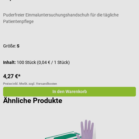
Puderfreier Einmaluntersuchungshandschuh für die tägliche
H
Patientenpflege
Durchschnittliche Bewertung von 5 von 5 Sternen
D
Größe:
S
I
I
Inhalt:
100 Stück
(0,04 € / 1 Stück)
4,27 €*
a
Preise inkl. MwSt. zzgl. Versandkosten
Pr
In den Warenkorb
Ähnliche Produkte