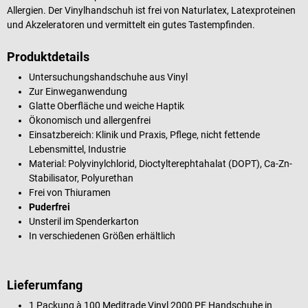
Allergien. Der Vinylhandschuh ist frei von Naturlatex, Latexproteinen
und Akzeleratoren und vermittelt ein gutes Tastempfinden.
Produktdetails
Untersuchungshandschuhe aus Vinyl
Zur Einweganwendung
Glatte Oberfläche und weiche Haptik
Ökonomisch und allergenfrei
Einsatzbereich: Klinik und Praxis, Pflege, nicht fettende
Lebensmittel, Industrie
Material: Polyvinylchlorid, Dioctylterephtahalat (DOPT), Ca-Zn-
Stabilisator, Polyurethan
Frei von Thiuramen
Puderfrei
Unsteril im Spenderkarton
In verschiedenen Größen erhältlich
Lieferumfang
1 Packung à 100 Meditrade Vinyl 2000 PF Handschuhe in