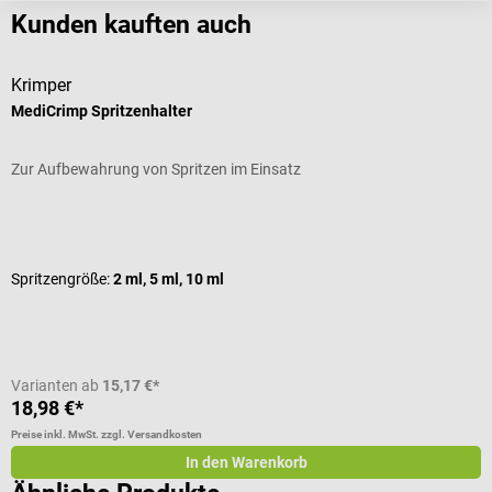
Kunden kauften auch
Krimper
B
MediCrimp Spritzenhalter
I
Zur Aufbewahrung von Spritzen im Einsatz
V
Durchschnittliche Bewertung von 4.62 von 5 Sternen
D
Spritzengröße:
2 ml, 5 ml, 10 ml
V
I
V
Varianten ab
15,17 €*
18,98 €*
a
Preise inkl. MwSt. zzgl. Versandkosten
Pr
In den Warenkorb