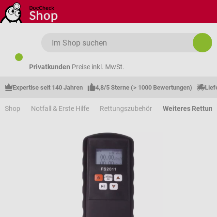
Zum Hauptinhalt springen
Privatkunden
Preise inkl. MwSt.
Expertise seit 140 Jahren
4,8/5 Sterne (> 1000 Bewertungen)
Lief
Shop
Notfall & Erste Hilfe
Rettungszubehör
Weiteres Rettun