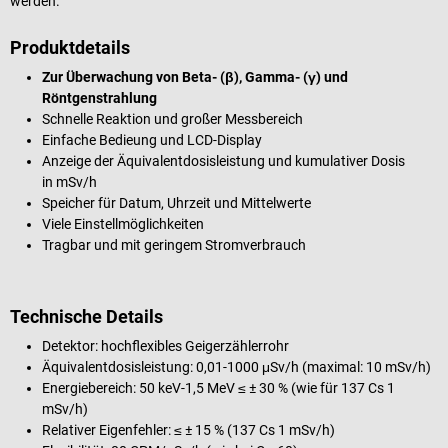
werden.
Produktdetails
Zur Überwachung von Beta- (β), Gamma- (γ) und
Röntgenstrahlung
Schnelle Reaktion und großer Messbereich
Einfache Bedieung und LCD-Display
Anzeige der Äquivalentdosisleistung und kumulativer Dosis
in mSv/h
Speicher für Datum, Uhrzeit und Mittelwerte
Viele Einstellmöglichkeiten
Tragbar und mit geringem Stromverbrauch
Technische Details
Detektor: hochflexibles Geigerzählerrohr
Äquivalentdosisleistung: 0,01-1000 μSv/h (maximal: 10 mSv/h)
Energiebereich: 50 keV-1,5 MeV ≤ ± 30 % (wie für 137 Cs 1
mSv/h)
Relativer Eigenfehler: ≤ ± 15 % (137 Cs 1 mSv/h)