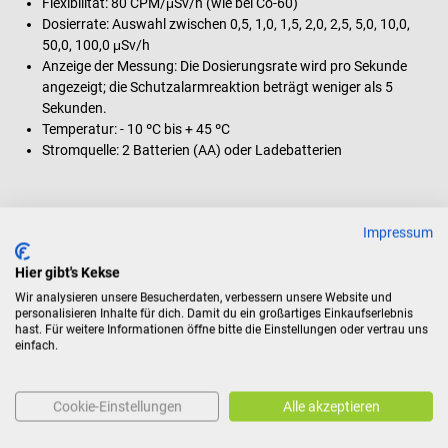
Flexibilität: 80 CPM/μSv/h (wie bei Co-60)
Dosierrate: Auswahl zwischen 0,5, 1,0, 1,5, 2,0, 2,5, 5,0, 10,0,
50,0, 100,0 μSv/h
Anzeige der Messung: Die Dosierungsrate wird pro Sekunde
angezeigt; die Schutzalarmreaktion beträgt weniger als 5
Sekunden.
Temperatur: - 10 ºC bis + 45 ºC
Stromquelle: 2 Batterien (AA) oder Ladebatterien
Lieferumfang
Impressum
1 Geigerzähler Strahlungsmessgerät
Hier gibt's Kekse
Wir analysieren unsere Besucherdaten, verbessern unsere Website und
personalisieren Inhalte für dich. Damit du ein großartiges Einkaufserlebnis
Produktidentifikation
hast. Für weitere Informationen öffne bitte die Einstellungen oder vertrau uns
einfach.
Bewertungen
Cookie-Einstellungen
Alle akzeptieren