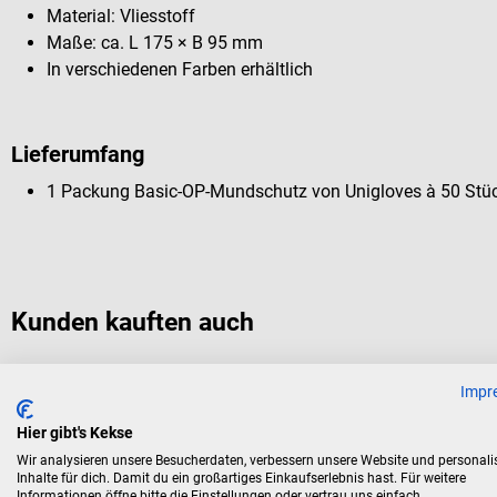
Material: Vliesstoff
Maße: ca. L 175 × B 95 mm
In verschiedenen Farben erhältlich
Lieferumfang
1 Packung Basic-OP-Mundschutz von Unigloves à 50 Stüc
Kunden kauften auch
Impr
Dr. No
Einmal-Überschuhe
Hier gibt's Kekse
Wir analysieren unsere Besucherdaten, verbessern unsere Website und personali
Inhalte für dich. Damit du ein großartiges Einkaufserlebnis hast. Für weitere
Mit Gummizug
Informationen öffne bitte die Einstellungen oder vertrau uns einfach.