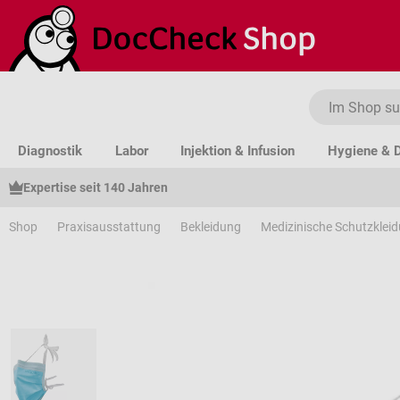
um Hauptinhalt springen
Zur Suche springen
Zur Hauptnavigation springen
Diagnostik
Labor
Injektion & Infusion
Hygiene & D
Expertise seit 140 Jahren
Shop
Praxisausstattung
Bekleidung
Medizinische Schutzklei