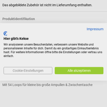
Das abgebildete Zubehör ist nicht im Lieferumfang enthalten.
Produktidentifikation
Impressum
Bewertungen
Hier gibt's Kekse
Wir analysieren unsere Besucherdaten, verbessern unsere Website und
personalisieren Inhalte für dich. Damit du ein großartiges Einkaufserlebnis
Kunden kauften auch
hast. Für weitere Informationen öffne bitte die Einstellungen oder vertrau uns
einfach.
DocCheck Tools
S
Cookie-Einstellungen
Alle akzeptieren
Ampullarium "A-Pack"
M
Mit 54 Loops für kleine bis große Ampullen & Zwischentasche
S
Durchschnittliche Bewertung von 4.57 von 5 Sternen