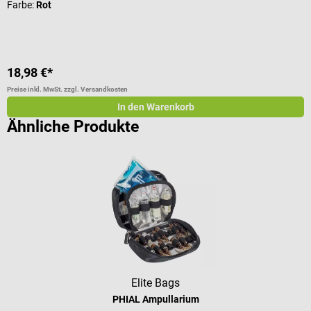
Farbe:
Rot
18,98 €*
a
Preise inkl. MwSt. zzgl. Versandkosten
Pr
In den Warenkorb
Ähnliche Produkte
Elite Bags
PHIAL Ampullarium