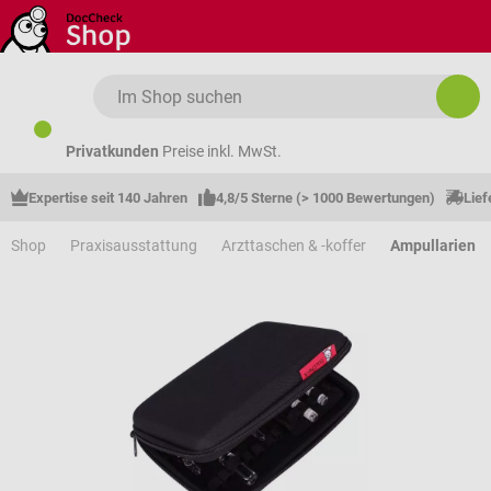
Zum Hauptinhalt springen
Privatkunden
Preise inkl. MwSt.
Expertise seit 140 Jahren
4,8/5 Sterne (> 1000 Bewertungen)
Lief
Shop
Praxisausstattung
Arzttaschen & -koffer
Ampullarien