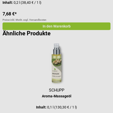
Inhalt:
0,2 l
(38,40 € / 1 l)
I
7,68 €*
5
Preise inkl. MwSt. zzgl. Versandkosten
Pr
In den Warenkorb
Ähnliche Produkte
SCHUPP
Aroma-Massageöl
Inhalt:
0,1 l
(130,30 € / 1 l)