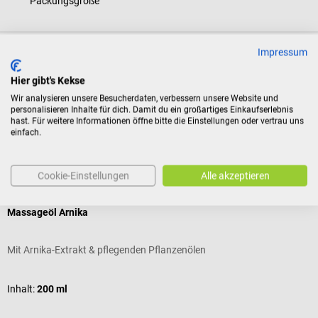
Packungsgröße
Impressum
Produktidentifikation
Hier gibt's Kekse
Wir analysieren unsere Besucherdaten, verbessern unsere Website und
Bewertungen
personalisieren Inhalte für dich. Damit du ein großartiges Einkaufserlebnis
hast. Für weitere Informationen öffne bitte die Einstellungen oder vertrau uns
einfach.
Kunden kauften auch
Cookie-Einstellungen
Alle akzeptieren
SCHUPP
Massageöl Arnika
W
Mit Arnika-Extrakt & pflegenden Pflanzenölen
M
Inhalt:
200 ml
I