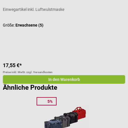
Einwegartikel inkl. Luftwulstmaske
M
D
Größe:
Erwachsene (5)
F
17,55 €*
1
Preise inkl. MwSt. zzgl. Versandkosten
Pr
In den Warenkorb
Ähnliche Produkte
5%