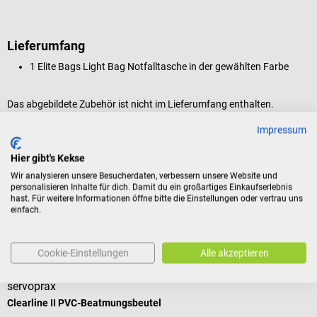
Lieferumfang
1 Elite Bags Light Bag Notfalltasche in der gewählten Farbe
Das abgebildete Zubehör ist nicht im Lieferumfang enthalten.
Impressum
Produktidentifikation
Hier gibt's Kekse
Wir analysieren unsere Besucherdaten, verbessern unsere Website und
personalisieren Inhalte für dich. Damit du ein großartiges Einkaufserlebnis
Bewertungen
hast. Für weitere Informationen öffne bitte die Einstellungen oder vertrau uns
einfach.
Kunden kauften auch
Cookie-Einstellungen
Alle akzeptieren
servoprax
D
Clearline II PVC-Beatmungsbeutel
A