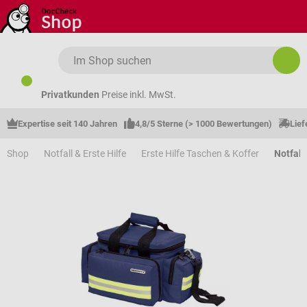
Zum Hauptinhalt springen
Privatkunden
Preise inkl. MwSt.
Expertise seit 140 Jahren
4,8/5 Sterne (> 1000 Bewertungen)
Lief
Shop
Notfall & Erste Hilfe
Erste Hilfe Taschen & Koffer
Notfall