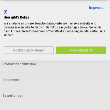
Für Verbraucher besteht das Widerrufsrecht nicht bei
Impressum
Verträgen zur Lieferung versiegelter Waren, die aus
Hier gibt's Kekse
Gründen des Gesundheitsschutzes oder der Hygiene nicht
Wir analysieren unsere Besucherdaten, verbessern unsere Website und
zur Rückgabe geeignet sind, wenn ihre Versiegelung nach
personalisieren Inhalte für dich. Damit du ein großartiges Einkaufserlebnis
der Lieferung entfernt wurde.
hast. Für weitere Informationen öffne bitte die Einstellungen oder vertrau uns
einfach.
Eigenschaften
Cookie-Einstellungen
Alle akzeptieren
Produktidentifikation
Dokumente
Bewertungen