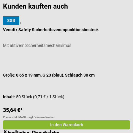
Kunden kauften auch
SSB
B. Braun
Venofix Safety Sicherheitsvenenpunktionsbesteck
E
Mit aktivem Sicherheitsmechanismus
M
Durchschnittliche Bewertung von 5 von 5 Sternen
G
Größe:
0,65 x 19 mm, G 23 (blau), Schlauch 30 cm
Inhalt:
50 Stück
(0,71 € / 1 Stück)
I
35,64 €*
2
Preise inkl. MwSt. zzgl. Versandkosten
Pr
In den Warenkorb