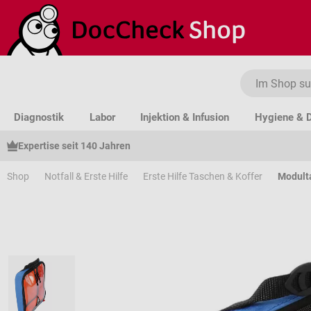
um Hauptinhalt springen
Zur Suche springen
Zur Hauptnavigation springen
Diagnostik
Labor
Injektion & Infusion
Hygiene & D
Expertise seit 140 Jahren
Shop
Notfall & Erste Hilfe
Erste Hilfe Taschen & Koffer
Modult