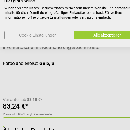
Hier gibt's Kekse
Kunden kauften auch
Wir analysieren unsere Besucherdaten, verbessern unsere Website und personali
Inhalte für dich. Damit du ein großartiges Einkaufserlebnis hast. Für weitere
Informationen öffne bitte die Einstellungen oder vertrau uns einfach.
Dimatex
Aufbewahrungstasche RACK
Cookie-Einstellungen
Alle akzeptieren
Inventartasche mit Kletthalterung & Sichtfenster
Farbe und Größe:
Gelb, S
Varianten ab
83,18 €*
83,24 €*
Preise inkl. MwSt. zzgl. Versandkosten