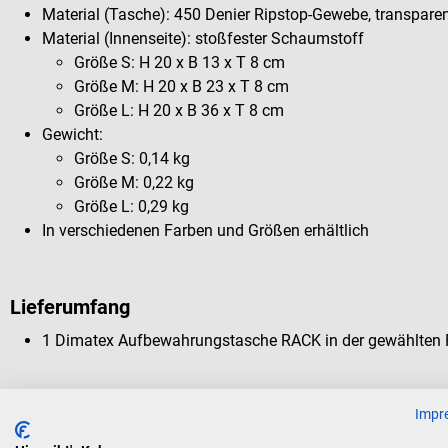
Material (Tasche): 450 Denier Ripstop-Gewebe, transpare
Material (Innenseite): stoßfester Schaumstoff
Größe S: H 20 x B 13 x T 8 cm
Größe M: H 20 x B 23 x T 8 cm
Größe L: H 20 x B 36 x T 8 cm
Gewicht:
Größe S: 0,14 kg
Größe M: 0,22 kg
Größe L: 0,29 kg
In verschiedenen Farben und Größen erhältlich
Lieferumfang
1 Dimatex Aufbewahrungstasche RACK in der gewählten 
Impr