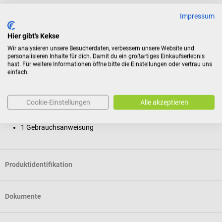
Impressum
Lieferumfang
1 OMRON CompAIR C28P Inhalationsgerät
Hier gibt's Kekse
1 Vernebler-Set
Wir analysieren unsere Besucherdaten, verbessern unsere Website und
1 Mundstück
personalisieren Inhalte für dich. Damit du ein großartiges Einkaufserlebnis
hast. Für weitere Informationen öffne bitte die Einstellungen oder vertrau uns
1 Nasenstück
einfach.
1 Luftschlauch (PVC) in der Größe 150 cm
5 Luftfilter
1 Erwachsenenmaske (PVC)
Cookie-Einstellungen
Alle akzeptieren
1 Kindermaske (PVC)
1 Tragetasche
1 Gebrauchsanweisung
Produktidentifikation
Dokumente