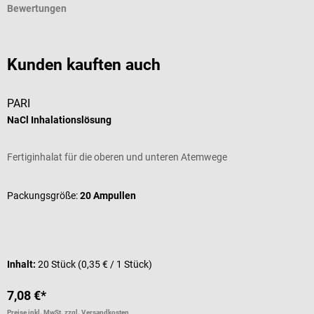
Bewertungen
Kunden kauften auch
PARI
D
NaCl Inhalationslösung
S
Fertiginhalat für die oberen und unteren Atemwege
K
D
Packungsgröße:
20 Ampullen
F
Inhalt:
20 Stück
(0,35 € / 1 Stück)
7,08 €*
5
Preise inkl. MwSt. zzgl. Versandkosten
Pr