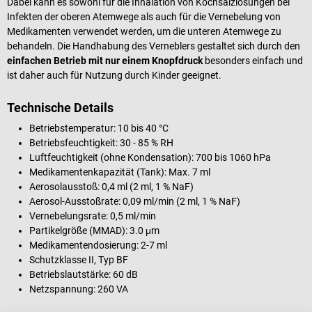
Dabei kann es sowohl für die Inhalation von Kochsalzlösungen bei
Infekten der oberen Atemwege als auch für die Vernebelung von
Medikamenten verwendet werden, um die unteren Atemwege zu
behandeln. Die Handhabung des Verneblers gestaltet sich durch den
einfachen Betrieb mit nur einem Knopfdruck
besonders einfach und
ist daher auch für Nutzung durch Kinder geeignet.
Technische Details
Betriebstemperatur: 10 bis 40 °C
Betriebsfeuchtigkeit: 30 - 85 % RH
Luftfeuchtigkeit (ohne Kondensation): 700 bis 1060 hPa
Medikamentenkapazität (Tank): Max. 7 ml
Aerosolausstoß: 0,4 ml (2 ml, 1 % NaF)
Aerosol-Ausstoßrate: 0,09 ml/min (2 ml, 1 % NaF)
Vernebelungsrate: 0,5 ml/min
Partikelgröße (MMAD): 3.0 μm
Medikamentendosierung: 2-7 ml
Schutzklasse II, Typ BF
Betriebslautstärke: 60 dB
Netzspannung: 260 VA