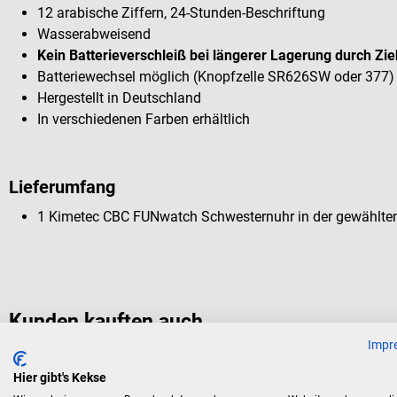
12 arabische Ziffern, 24-Stunden-Beschriftung
Wasserabweisend
Kein Batterieverschleiß bei längerer Lagerung durch Zi
Batteriewechsel möglich (Knopfzelle SR626SW oder 377)
Hergestellt in Deutschland
In verschiedenen Farben erhältlich
Lieferumfang
1 Kimetec CBC FUNwatch Schwesternuhr in der gewählte
Kunden kauften auch
Impr
Hier gibt's Kekse
SSB
B. Braun