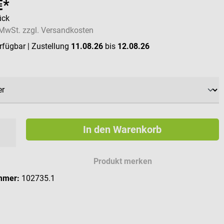
€*
ück
. MwSt. zzgl. Versandkosten
erfügbar
| Zustellung
11.08.26
bis
12.08.26
ählen
In den Warenkorb
Produkt merken
mmer:
102735.1