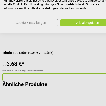
Wir analysieren unsere Besucherdaten, verbessern unsere Website und personali
Softa Swabs Alkoholtupfer
Inhalte für dich. Damit du ein großartiges Einkaufserlebnis hast. Für weitere
Informationen öffne bitte die Einstellungen oder vertrau uns einfach.
Saugfähiges, fusselfreies Vlies zur Hautreinigung
Cookie-Einstellungen
Alle akzeptieren
Inhalt:
100 Stück
(0,04 € / 1 Stück)
3,68 €*
ab
Preise inkl. MwSt. zzgl. Versandkosten
Ähnliche Produkte