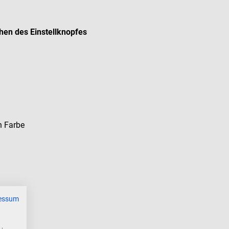
ehen des Einstellknopfes
n Farbe
essum