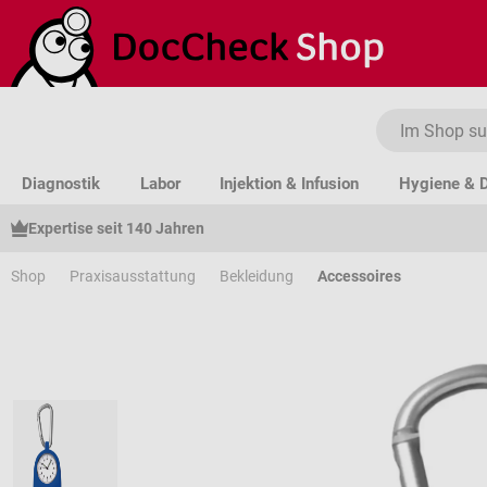
um Hauptinhalt springen
Zur Suche springen
Zur Hauptnavigation springen
Diagnostik
Labor
Injektion & Infusion
Hygiene & D
Expertise seit 140 Jahren
Shop
Praxisausstattung
Bekleidung
Accessoires