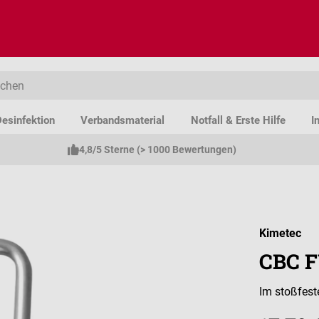
esinfektion
Verbandsmaterial
Notfall & Erste Hilfe
I
4,8/5 Sterne (> 1000 Bewertungen)
Kimetec
CBC F
Im stoßfest