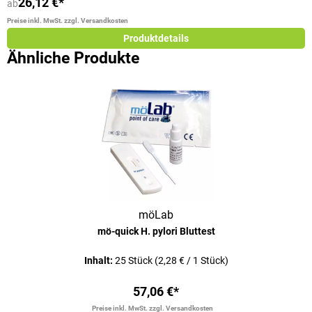
26,12 €*
ab
a
Preise inkl. MwSt. zzgl. Versandkosten
Pr
Produktdetails
Ähnliche Produkte
möLab
mö-quick H. pylori Bluttest
Inhalt:
25 Stück
(2,28 € / 1 Stück)
57,06 €*
Preise inkl. MwSt. zzgl. Versandkosten