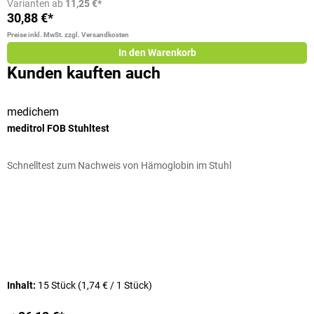
Varianten ab
11,25 €*
30,88 €*
Preise inkl. MwSt. zzgl. Versandkosten
In den Warenkorb
Kunden kauften auch
medichem
H
meditrol FOB Stuhltest
R
Schnelltest zum Nachweis von Hämoglobin im Stuhl
4
D
Inhalt:
15 Stück
(1,74 € / 1 Stück)
I