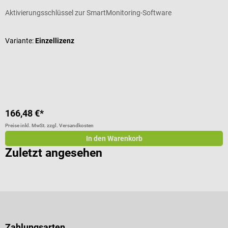
Aktivierungsschlüssel zur SmartMonitoring-Software
K
Variante:
Einzellizenz
M
166,48 €*
1
Preise inkl. MwSt. zzgl. Versandkosten
Pr
In den Warenkorb
Zuletzt angesehen
Zahlungsarten