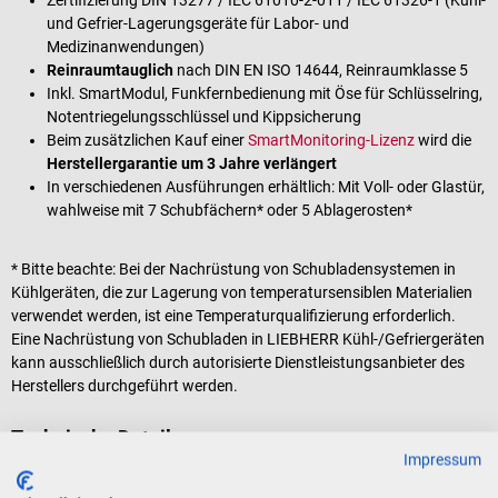
und Gefrier-Lagerungsgeräte für Labor- und
Medizinanwendungen)
Reinraumtauglich
nach DIN EN ISO 14644, Reinraumklasse 5
Inkl. SmartModul, Funkfernbedienung mit Öse für Schlüsselring,
Notentriegelungsschlüssel und Kippsicherung
Beim zusätzlichen Kauf einer
SmartMonitoring-Lizenz
wird die
Herstellergarantie um 3 Jahre verlängert
In verschiedenen Ausführungen erhältlich: Mit Voll- oder Glastür,
wahlweise mit 7 Schubfächern* oder 5 Ablagerosten*
* Bitte beachte: Bei der Nachrüstung von Schubladensystemen in
Kühlgeräten, die zur Lagerung von temperatursensiblen Materialien
verwendet werden, ist eine Temperaturqualifizierung erforderlich.
Eine Nachrüstung von Schubladen in LIEBHERR Kühl-/Gefriergeräten
kann ausschließlich durch autorisierte Dienstleistungsanbieter des
Herstellers durchgeführt werden.
Technische Details
Impressum
Alarm-Test-Funktion zur Kontrolle der angeschlossenen
Alarmeinrichtung