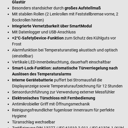
Glastür
Besonders standsicher durch
großes Aufstellmaß
Mit stabilen Rollen (2 Lenkrollen mit Feststellbremse vorne, 2
Bockrollen hinten)
Integrierte Vernetzbarkeit über SmartModul
Mit Datenlogger und USB-Anschluss
+2°C-SafetyDevice-Funktion
zum Schutz des Kühlguts vor
Frost
Alarmfunktion bei Temperaturanstieg akustisch und optisch
(einstellbar)
Vertikale LED-Innenbeleuchtung, dauerhaft einschaltbar
Smart-Lock-Funktion: automatische Türverriegelung nach
Auslösen des Temperaturalarms
Interne Gerätebatterie
puffert bei Stromausfall die
Displayanzeige sowie Temperaturaufzeichnung für 12 Stunden
Sensordurchführung zur Verwendung externer Messfühler
Elektronisches Türschloss mit Fernbedienung
Antimikrobieller Griff mit Öffnungsmechanik
Reinigungsfreundlicher fugenloser Innenraum für perfekte
Hygiene
Türanschlag wechselbar
Zertifizierung DIN 13277 / IEC 61010-2-011 / IEC 61326-1 (Kühl-