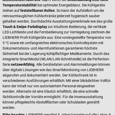
Temperaturstabilität
bei optimaler Energiebilanz. Die Kühlgeräte
stehen auf
feststellbaren Rollen
. So kann der Aufstellort um die
reinraumtauglichen Kühlschränke jederzeit hygienisch sauber
gehalten werden. Durchdachte Ausstattungsmerkmale wie das große
Touch & Swipe-Farbdisplay
zur intuitiven Bedienung, die vertikale
LED-Lichtleiste und die Fernbedienung zur Verriegelung zeichnen die
LIEBHERR Profi-Kühlgeräte aus. Eine voreingestellte Temperatur von
5 °C sowie ein umfangreiches elektronisches Kontrollsystem mit
Dokumentations- und Alarmfunktionen garantieren höchste
Sicherheit bei der Lagerung kühlpflichtiger Medikamente. Durch das
integrierte SmartModul (WLAN/LAN-Schnittstelle) ist die Perfection-
Serie
netzwerkfähig
. Alle Gerätedaten und Alarmmeldungen können
über digitale Lösungen wie das SmartMonitoring von LIEBHERR
abgerufen und dokumentiert werden. Der Kühlschrank ist in
verschiedenen Ausführungen erhältlich: Mit einer blickdichten Volltür
kann der Inhalt nur von autorisiertem Personal eingesehen
werden. Alternativ ist eine Glastür erhältlich, die eine schnelle
Sichtkontrolle der Vorräte ermöglicht. Für die Innenausstattung
können pflegeleichte Abstellflächen oder Schubladen gewählt
werden.
Bitte beachte
: LIEBHERR gewährt 5 Jahre Garantie auf alle Labor- &