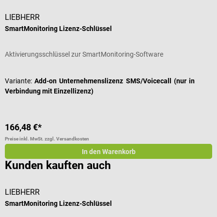
LIEBHERR
SmartMonitoring Lizenz-Schlüssel
Aktivierungsschlüssel zur SmartMonitoring-Software
Variante:
Add-on Unternehmenslizenz SMS/Voicecall (nur in
Verbindung mit Einzellizenz)
166,48 €*
Preise inkl. MwSt. zzgl. Versandkosten
In den Warenkorb
Kunden kauften auch
LIEBHERR
S
SmartMonitoring Lizenz-Schlüssel
U