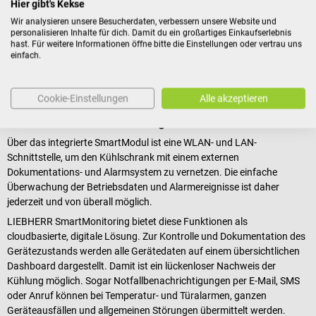
Hier gibt's Kekse
Temperaturalarm bei Über- oder Unterschreitung der
Wir analysieren unsere Besucherdaten, verbessern unsere Website und
Zieltemperatur
personalisieren Inhalte für dich. Damit du ein großartiges Einkaufserlebnis
Datenübertragung per USB, WLAN- und LAN-Schnittstelle
hast. Für weitere Informationen öffne bitte die Einstellungen oder vertrau uns
einfach.
Optisches und akustisches Warnsignal bei Störungen
Touch & Swipe -Farbdisplay (2,4")
Cookie-Einstellungen
Alle akzeptieren
LIEBHERR SmartMonitoring
Über das integrierte SmartModul ist eine WLAN- und LAN-
Schnittstelle, um den Kühlschrank mit einem externen
Dokumentations- und Alarmsystem zu vernetzen. Die einfache
Überwachung der Betriebsdaten und Alarmereignisse ist daher
jederzeit und von überall möglich.
LIEBHERR SmartMonitoring bietet diese Funktionen als
cloudbasierte, digitale Lösung. Zur Kontrolle und Dokumentation des
Gerätezustands werden alle Gerätedaten auf einem übersichtlichen
Dashboard dargestellt. Damit ist ein lückenloser Nachweis der
Kühlung möglich. Sogar Notfallbenachrichtigungen per E-Mail, SMS
oder Anruf können bei Temperatur- und Türalarmen, ganzen
Geräteausfällen und allgemeinen Störungen übermittelt werden.