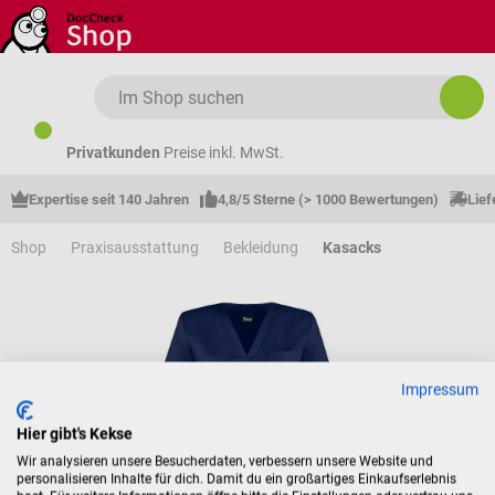
Zum Hauptinhalt springen
Privatkunden
Preise inkl. MwSt.
Expertise seit 140 Jahren
4,8/5 Sterne (> 1000 Bewertungen)
Lief
Shop
Praxisausstattung
Bekleidung
Kasacks
Impressum
Hier gibt's Kekse
Wir analysieren unsere Besucherdaten, verbessern unsere Website und
personalisieren Inhalte für dich. Damit du ein großartiges Einkaufserlebnis