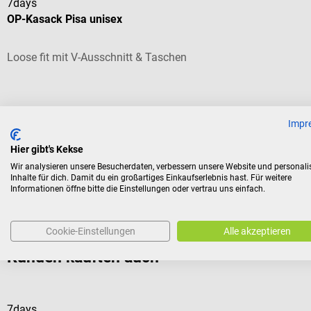
7days
OP-Kasack Pisa unisex
Loose fit mit V-Ausschnitt & Taschen
Durchschnittliche Bewertung von 5 von 5 Sternen
Impr
Farbe:
Minzgrün
| Größe:
XS
Hier gibt's Kekse
Wir analysieren unsere Besucherdaten, verbessern unsere Website und personali
Inhalte für dich. Damit du ein großartiges Einkaufserlebnis hast. Für weitere
Informationen öffne bitte die Einstellungen oder vertrau uns einfach.
32,99 €*
Preise inkl. MwSt. zzgl. Versandkosten
Cookie-Einstellungen
Alle akzeptieren
Kunden kauften auch
7days