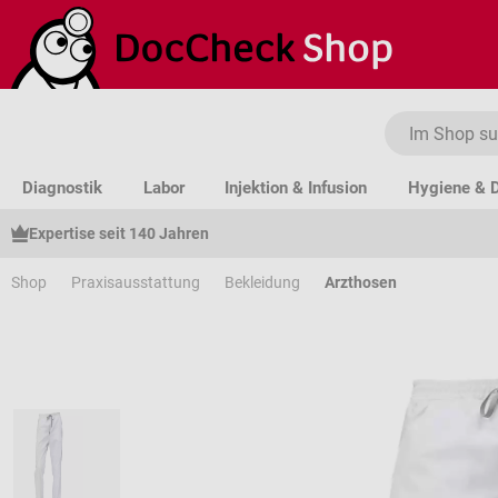
um Hauptinhalt springen
Zur Suche springen
Zur Hauptnavigation springen
Diagnostik
Labor
Injektion & Infusion
Hygiene & D
Expertise seit 140 Jahren
Shop
Praxisausstattung
Bekleidung
Arzthosen