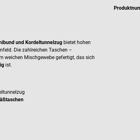
Produktnu
ibund und Kordeltunnelzug
bietet hohen
mfeld. Die zahlreichen Taschen –
em weichen Mischgewebe gefertigt, das sich
ig
ist.
eltunnelzug
säßtaschen