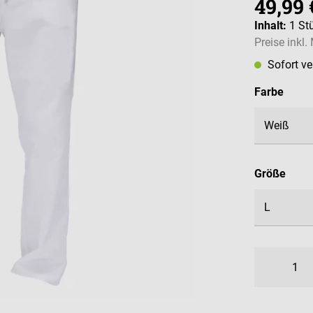
49,99 
Inhalt:
1 St
Preise inkl
Sofort v
ausw
Farbe
ausw
Größe