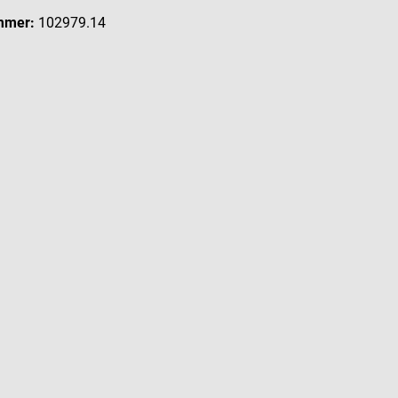
mmer:
102979.14