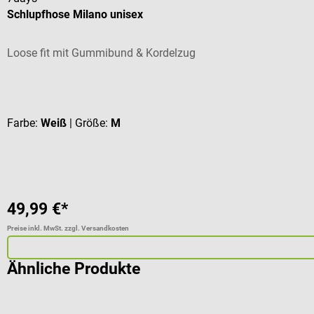
Schlupfhose Milano unisex
Loose fit mit Gummibund & Kordelzug
Durchschnittliche Bewertung von 3 von 5 Sternen
Farbe:
Weiß
| Größe:
M
49,99 €*
Preise inkl. MwSt. zzgl. Versandkosten
Ähnliche Produkte