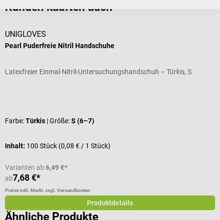
Kunden kauften auch
UNIGLOVES
m
Pearl Puderfreie Nitril Handschuhe
m
Latexfreier Einmal-Nitril-Untersuchungshandschuh – Türkis, S
S
Durchschnittliche Bewertung von 4.67 von 5 Sternen
D
Farbe:
Türkis
| Größe:
S (6–7)
V
Inhalt:
100 Stück
(0,08 € / 1 Stück)
I
Varianten ab
6,49 €*
V
7,68 €*
ab
a
Preise inkl. MwSt. zzgl. Versandkosten
Pr
Produktdetails
Ähnliche Produkte