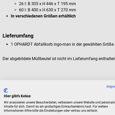
26 l: B 305 x H 446 x T 195 mm
60 l: B 400 x H 630 x T 270 mm
In verschiedenen Größen erhältlich
Lieferumfang
1 OPHARDT Abfallkorb ingo-man in der gewählten Größe
Der abgebildete Müllbeutel ist nicht im Lieferumfang enthalten
Kunden kauften auch
Impr
Hier gibt's Kekse
Wir analysieren unsere Besucherdaten, verbessern unsere Website und personali
Contacto
Inhalte für dich. Damit du ein großartiges Einkaufserlebnis hast. Für weitere
Nierenschale
Informationen öffne bitte die Einstellungen oder vertrau uns einfach.