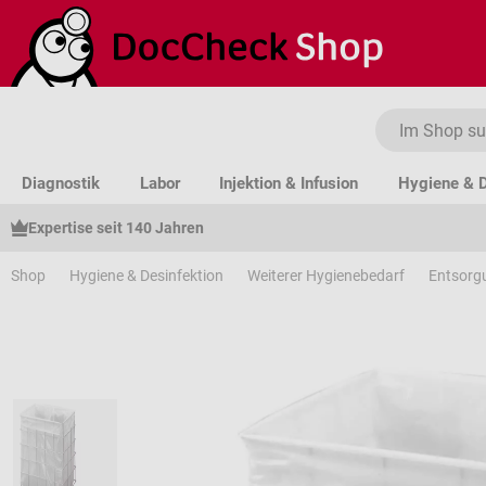
um Hauptinhalt springen
Zur Suche springen
Zur Hauptnavigation springen
Diagnostik
Labor
Injektion & Infusion
Hygiene & D
Expertise seit 140 Jahren
Shop
Hygiene & Desinfektion
Weiterer Hygienebedarf
Entsorg