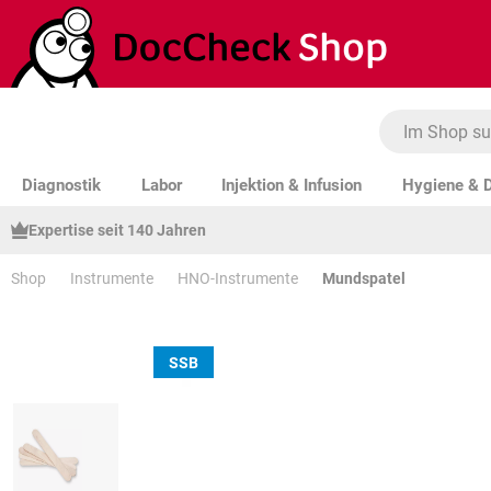
um Hauptinhalt springen
Zur Suche springen
Zur Hauptnavigation springen
Diagnostik
Labor
Injektion & Infusion
Hygiene & D
Expertise seit 140 Jahren
Shop
Instrumente
HNO-Instrumente
Mundspatel
SSB