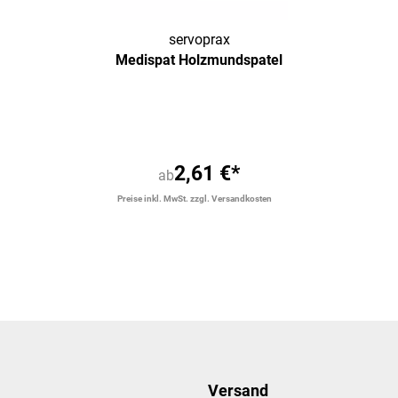
servoprax
Medispat Holzmundspatel
2,61 €*
ab
Preise inkl. MwSt. zzgl. Versandkosten
Versand