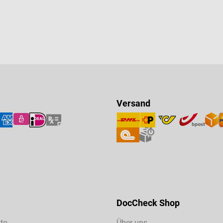
Versand
DocCheck Shop
to
Über uns