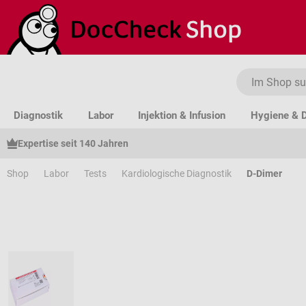
um Hauptinhalt springen
Zur Suche springen
Zur Hauptnavigation springen
Diagnostik
Labor
Injektion & Infusion
Hygiene & D
Expertise seit 140 Jahren
Shop
Labor
Tests
Kardiologische Diagnostik
D-Dimer