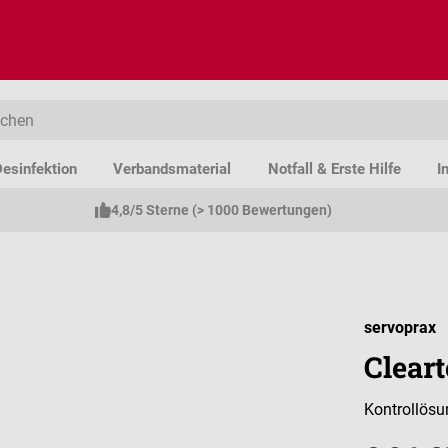
esinfektion
Verbandsmaterial
Notfall & Erste Hilfe
I
4,8/5 Sterne (> 1000 Bewertungen)
servoprax
Cleart
Kontrollösu