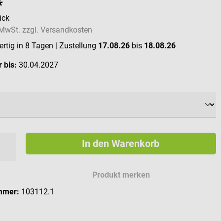
*
ück
. MwSt. zzgl. Versandkosten
rtig in 8 Tagen
| Zustellung
17.08.26
bis
18.08.26
 bis:
30.04.2027
swählen
In den Warenkorb
Produkt merken
mmer:
103112.1