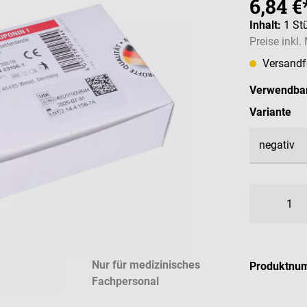
6,84 €
Inhalt:
1 St
Preise inkl
Versandfe
Verwendbar
au
Variante
Nur für medizinisches
Produktnu
Fachpersonal