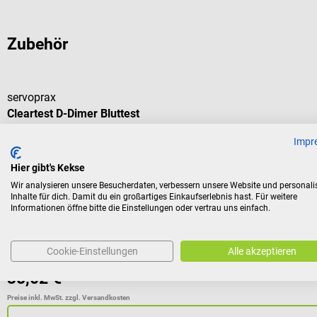
Zubehör
servoprax
Cleartest D-Dimer Bluttest
Impr
Schnelltest zur Bestimmung der D-Dimere
Hier gibt's Kekse
Wir analysieren unsere Besucherdaten, verbessern unsere Website und personali
Packungsgröße:
5 Stück
Inhalte für dich. Damit du ein großartiges Einkaufserlebnis hast. Für weitere
Informationen öffne bitte die Einstellungen oder vertrau uns einfach.
Inhalt:
5 Stück
(7,60 € / 1 Stück)
Cookie-Einstellungen
Alle akzeptieren
Varianten ab
9,46 €*
38,02 €*
Preise inkl. MwSt. zzgl. Versandkosten