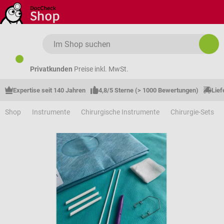
Zum Hauptinhalt springen
Privatkunden
Preise inkl. MwSt.
Expertise seit 140 Jahren
4,8/5 Sterne (> 1000 Bewertungen)
Lief
Shop
Instrumente
Chirurgische Instrumente
Chirurgie-Sets