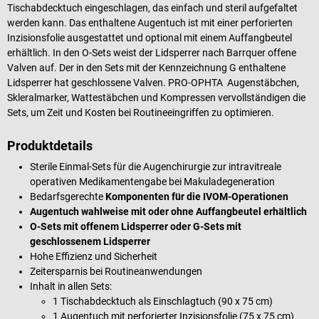
Tischabdecktuch eingeschlagen, das einfach und steril aufgefaltet
werden kann. Das enthaltene Augentuch ist mit einer perforierten
Inzisionsfolie ausgestattet und optional mit einem Auffangbeutel
erhältlich. In den O-Sets weist der Lidsperrer nach Barrquer offene
Valven auf. Der in den Sets mit der Kennzeichnung G enthaltene
Lidsperrer hat geschlossene Valven. PRO-OPHTA Augenstäbchen,
Skleralmarker, Wattestäbchen und Kompressen vervollständigen die
Sets, um Zeit und Kosten bei Routineeingriffen zu optimieren.
Produktdetails
Sterile Einmal-Sets für die Augenchirurgie zur intravitreale
operativen Medikamentengabe bei Makuladegeneration
Bedarfsgerechte
Komponenten für die IVOM-Operationen
Augentuch wahlweise mit oder ohne Auffangbeutel erhältlich
O-Sets mit offenem Lidsperrer oder G-Sets mit
geschlossenem Lidsperrer
Hohe Effizienz und Sicherheit
Zeitersparnis bei Routineanwendungen
Inhalt in allen Sets:
1 Tischabdecktuch als Einschlagtuch (90 x 75 cm)
1 Augentuch mit perforierter Inzisionsfolie (75 x 75 cm)