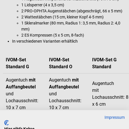
1 Lidsperrer (4 x 3,5 cm)
2 PRO-OPHTA Augenstäbchen (abgeschrägt, 66 x 5 mm)
2 Wattestäbchen (15 cm, kleiner Kopf 4-5 mm)
1 Skleralmarker (80 mm, Radius 1: 3,5 mm, Radius 2: 4,0
mm)
2 ES Kompressen (5 x 5 cm, 8-fach)
In verschiedenen Varianten erhältlich
IVOM-Set
IVOM-Set
IVOM-Set G
Standard G
Standard O
Standard
Augentuch
mit
Augentuch
mit
Augentuch
Auffangbeutel
Auffangbeutel
mit
und
und
Lochausschnitt: 8
Lochausschnitt:
Lochausschnitt:
x 6 cm
10 x 7 cm
10 x 7 cm
Impressum
Lidsperrer
Lidsperrer
Lidsperrer offen
geschlossen
geschlossen
Hier gibt's Kekse