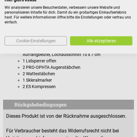
Wir analysieren unsere Besucherdaten, verbessern unsere Website und
personalisieren Inhalte für dich. Damit du ein großartiges Einkaufserlebnis
hast. Für weitere Informationen öffne bitte die Einstellungen oder vertrau uns
Lieferumfang
einfach.
48 HARTMANN CombiSet IVOM Standard O Sets
Je Set enthalten:
Cookie-Einstellungen
Alle akzeptieren
1 Tischabdecktuch als Einschlagtuch
1 Augentuch mit perforierter Inzisionsfolie und
Auffangbeutel, Lochausschnitt 10 x 7 cm
1 Lidsperrer offen
2 PRO-OPHTA Augenstäbchen
2 Wattestäbchen
1 Skleralmarker
2 ES Kompressen
Rückgabebedingungen
Dieses Produkt ist von der Rücknahme ausgeschlossen.
Für Verbraucher besteht das Widerrufsrecht nicht bei