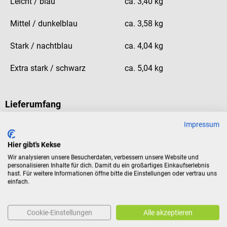
Leicht / blau
ca. 3,40 kg
Mittel / dunkelblau
ca. 3,58 kg
Stark / nachtblau
ca. 4,04 kg
Extra stark / schwarz
ca. 5,04 kg
Lieferumfang
1 AFH TheraPIE Band in der gewählten Stärke
Impressum
Hier gibt's Kekse
Produktidentifikation
Wir analysieren unsere Besucherdaten, verbessern unsere Website und
personalisieren Inhalte für dich. Damit du ein großartiges Einkaufserlebnis
hast. Für weitere Informationen öffne bitte die Einstellungen oder vertrau uns
einfach.
Bewertungen
Cookie-Einstellungen
Alle akzeptieren