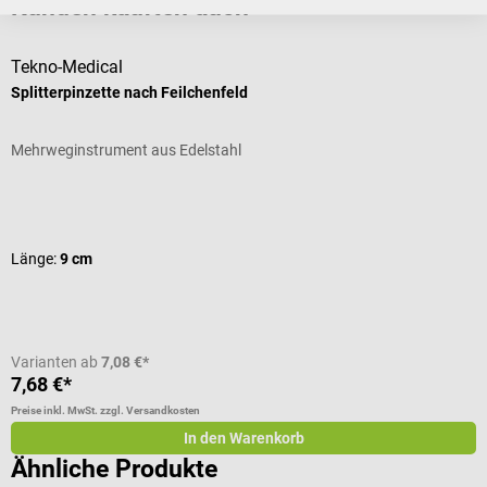
Kunden kauften auch
Tekno-Medical
A
Splitterpinzette nach Feilchenfeld
T
Mehrweginstrument aus Edelstahl
Z
Durchschnittliche Bewertung von 4 von 5 Sternen
D
Länge:
9 cm
S
Varianten ab
7,08 €*
V
7,68 €*
3
Preise inkl. MwSt. zzgl. Versandkosten
Pr
In den Warenkorb
Ähnliche Produkte