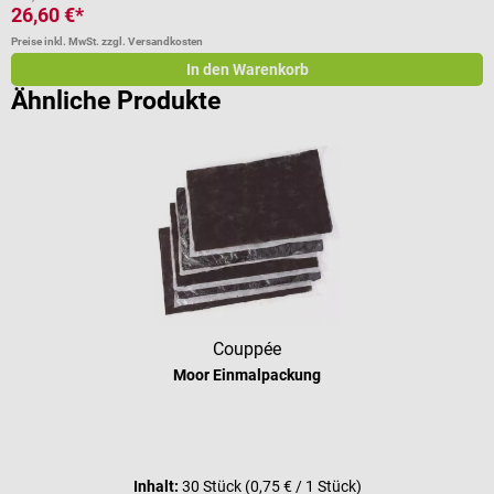
26,60 €*
4
Preise inkl. MwSt. zzgl. Versandkosten
Pr
In den Warenkorb
Ähnliche Produkte
Couppée
Moor Einmalpackung
Inhalt:
30 Stück
(0,75 € / 1 Stück)