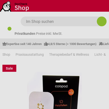
Zum Hauptinhalt springen
Privatkunden
Preise inkl. MwSt.
Expertise seit 140 Jahren
4,8/5 Sterne (> 1000 Bewertungen)
Lief
Shop
Praxisausstattung
Therapiebedarf & Wellness
Licht- & 
Sale