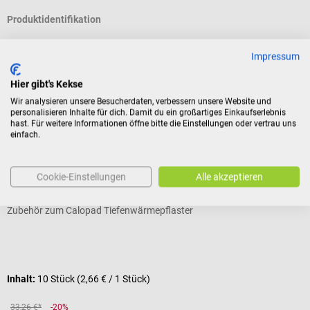
Produktidentifikation
Impressum
Bewertungen
Hier gibt's Kekse
Wir analysieren unsere Besucherdaten, verbessern unsere Website und
personalisieren Inhalte für dich. Damit du ein großartiges Einkaufserlebnis
Kunden kauften auch
hast. Für weitere Informationen öffne bitte die Einstellungen oder vertrau uns
einfach.
Sale
Calopad
G
Calopad Klebetapes
E
Cookie-Einstellungen
Alle akzeptieren
Zubehör zum Calopad Tiefenwärmepflaster
G
Durchschnittliche Bewertung von 5 von 5 Sternen
V
Inhalt:
10 Stück
(2,66 € / 1 Stück)
I
33,26 €*
-20%