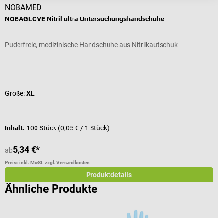
NOBAMED
D
NOBAGLOVE Nitril ultra Untersuchungshandschuhe
E
Puderfreie, medizinische Handschuhe aus Nitrilkautschuk
M
Durchschnittliche Bewertung von 5 von 5 Sternen
Größe:
XL
Inhalt:
100 Stück
(0,05 € / 1 Stück)
I
5,34 €*
ab
a
Preise inkl. MwSt. zzgl. Versandkosten
Pr
Produktdetails
Ähnliche Produkte